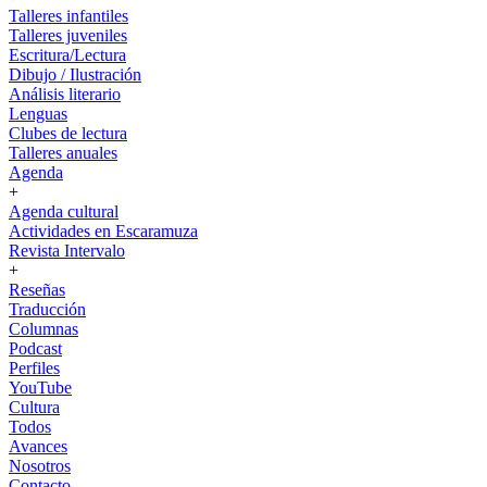
Talleres infantiles
Talleres juveniles
Escritura/Lectura
Dibujo / Ilustración
Análisis literario
Lenguas
Clubes de lectura
Talleres anuales
Agenda
+
Agenda cultural
Actividades en Escaramuza
Revista Intervalo
+
Reseñas
Traducción
Columnas
Podcast
Perfiles
YouTube
Cultura
Todos
Avances
Nosotros
Contacto