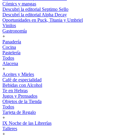
Cómics y mangas
Descubri la editorial Septimo Sello
Descubrí la editorial Alpha Decay
Oportunidades en Puck, Titania y Umbriel
Vinilos
Gastronomía
+
Panadería
Cocina
Pastelería
Todos
Alacena
+
Aceites y Mieles
Café de especialidad
Bebidas con Alcohol
Te en Hebras
Jugos y Prensados
Objetos de la Tienda
Todos
Tarjeta de Regalo
+
IX Noche de las Librerías
Talleres
+