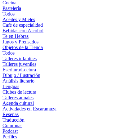
Cocina
Pastelería
Todos
Aceites y Mieles
Café de especialidad
Bebidas con Alcohol
Te en Hebras
Jugos y Prensados
Objetos de la Tienda
Todos
Talleres infantiles
Talleres juveniles
Escritura/Lectura
Dibujo / Ilustración
Análisis literario
Lenguas
Clubes de lectura
Talleres anuales
Agenda cultural
Actividades en Escaramuza
Reseñas
Traducción
Columnas
Podcast
Perfiles