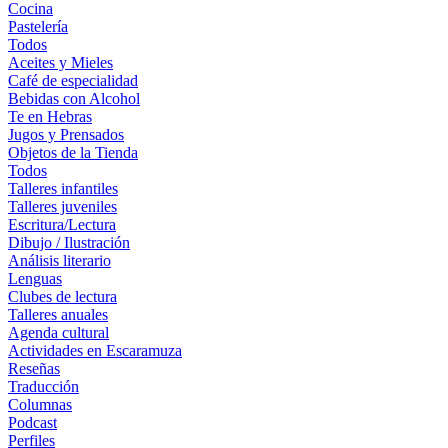
Cocina
Pastelería
Todos
Aceites y Mieles
Café de especialidad
Bebidas con Alcohol
Te en Hebras
Jugos y Prensados
Objetos de la Tienda
Todos
Talleres infantiles
Talleres juveniles
Escritura/Lectura
Dibujo / Ilustración
Análisis literario
Lenguas
Clubes de lectura
Talleres anuales
Agenda cultural
Actividades en Escaramuza
Reseñas
Traducción
Columnas
Podcast
Perfiles