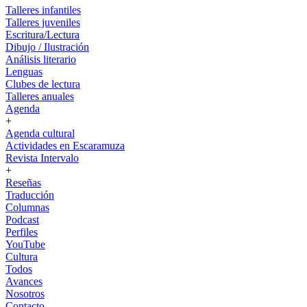
Talleres infantiles
Talleres juveniles
Escritura/Lectura
Dibujo / Ilustración
Análisis literario
Lenguas
Clubes de lectura
Talleres anuales
Agenda
+
Agenda cultural
Actividades en Escaramuza
Revista Intervalo
+
Reseñas
Traducción
Columnas
Podcast
Perfiles
YouTube
Cultura
Todos
Avances
Nosotros
Contacto