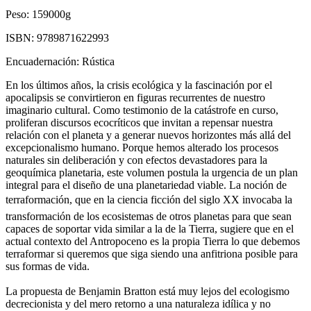
Peso:
159000g
ISBN:
9789871622993
Encuadernación:
Rústica
En los últimos años, la crisis ecológica y la fascinación por el
apocalipsis se convirtieron en figuras recurrentes de nuestro
imaginario cultural. Como testimonio de la catástrofe en curso,
proliferan discursos ecocríticos que invitan a repensar nuestra
relación con el planeta y a generar nuevos horizontes más allá del
excepcionalismo humano. Porque hemos alterado los procesos
naturales sin deliberación y con efectos devastadores para la
geoquímica planetaria, este volumen postula la urgencia de un plan
integral para el diseño de una planetariedad viable. La noción de
terraformación, que en la ciencia ficción del siglo XX invocaba la
transformación de los ecosistemas de otros planetas para que sean
capaces de soportar vida similar a la de la Tierra, sugiere que en el
actual contexto del Antropoceno es la propia Tierra lo que debemos
terraformar si queremos que siga siendo una anfitriona posible para
sus formas de vida.
La propuesta de Benjamin Bratton está muy lejos del ecologismo
decrecionista y del mero retorno a una naturaleza idílica y no