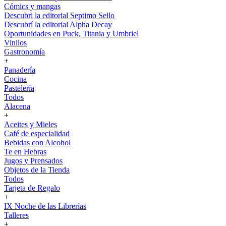
Cómics y mangas
Descubri la editorial Septimo Sello
Descubrí la editorial Alpha Decay
Oportunidades en Puck, Titania y Umbriel
Vinilos
Gastronomía
+
Panadería
Cocina
Pastelería
Todos
Alacena
+
Aceites y Mieles
Café de especialidad
Bebidas con Alcohol
Te en Hebras
Jugos y Prensados
Objetos de la Tienda
Todos
Tarjeta de Regalo
+
IX Noche de las Librerías
Talleres
+