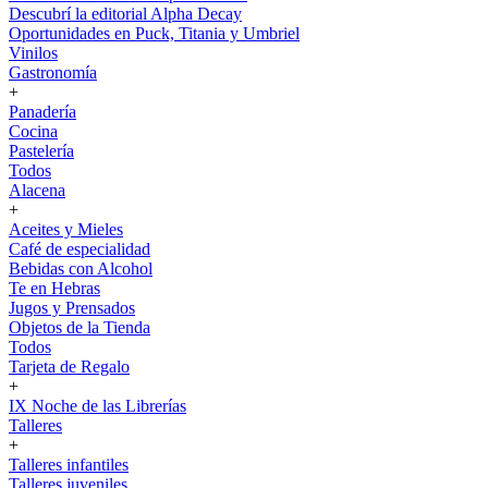
Descubrí la editorial Alpha Decay
Oportunidades en Puck, Titania y Umbriel
Vinilos
Gastronomía
+
Panadería
Cocina
Pastelería
Todos
Alacena
+
Aceites y Mieles
Café de especialidad
Bebidas con Alcohol
Te en Hebras
Jugos y Prensados
Objetos de la Tienda
Todos
Tarjeta de Regalo
+
IX Noche de las Librerías
Talleres
+
Talleres infantiles
Talleres juveniles