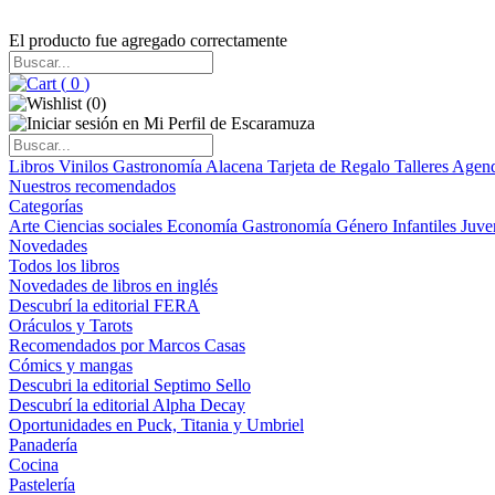
El producto fue agregado correctamente
(
0
)
(
0
)
Libros
Vinilos
Gastronomía
Alacena
Tarjeta de Regalo
Talleres
Agen
Nuestros recomendados
Categorías
Arte
Ciencias sociales
Economía
Gastronomía
Género
Infantiles
Juve
Novedades
Todos los libros
Novedades de libros en inglés
Descubrí la editorial FERA
Oráculos y Tarots
Recomendados por Marcos Casas
Cómics y mangas
Descubri la editorial Septimo Sello
Descubrí la editorial Alpha Decay
Oportunidades en Puck, Titania y Umbriel
Panadería
Cocina
Pastelería