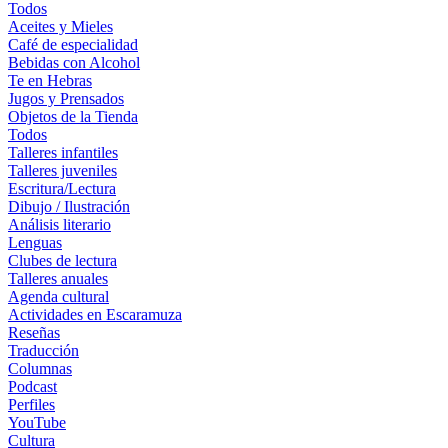
Todos
Aceites y Mieles
Café de especialidad
Bebidas con Alcohol
Te en Hebras
Jugos y Prensados
Objetos de la Tienda
Todos
Talleres infantiles
Talleres juveniles
Escritura/Lectura
Dibujo / Ilustración
Análisis literario
Lenguas
Clubes de lectura
Talleres anuales
Agenda cultural
Actividades en Escaramuza
Reseñas
Traducción
Columnas
Podcast
Perfiles
YouTube
Cultura