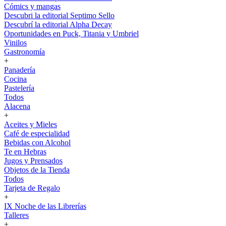
Cómics y mangas
Descubri la editorial Septimo Sello
Descubrí la editorial Alpha Decay
Oportunidades en Puck, Titania y Umbriel
Vinilos
Gastronomía
+
Panadería
Cocina
Pastelería
Todos
Alacena
+
Aceites y Mieles
Café de especialidad
Bebidas con Alcohol
Te en Hebras
Jugos y Prensados
Objetos de la Tienda
Todos
Tarjeta de Regalo
+
IX Noche de las Librerías
Talleres
+