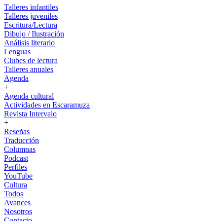
Talleres infantiles
Talleres juveniles
Escritura/Lectura
Dibujo / Ilustración
Análisis literario
Lenguas
Clubes de lectura
Talleres anuales
Agenda
+
Agenda cultural
Actividades en Escaramuza
Revista Intervalo
+
Reseñas
Traducción
Columnas
Podcast
Perfiles
YouTube
Cultura
Todos
Avances
Nosotros
Contacto