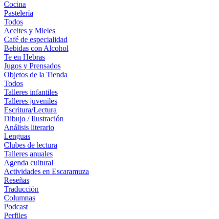
Cocina
Pastelería
Todos
Aceites y Mieles
Café de especialidad
Bebidas con Alcohol
Te en Hebras
Jugos y Prensados
Objetos de la Tienda
Todos
Talleres infantiles
Talleres juveniles
Escritura/Lectura
Dibujo / Ilustración
Análisis literario
Lenguas
Clubes de lectura
Talleres anuales
Agenda cultural
Actividades en Escaramuza
Reseñas
Traducción
Columnas
Podcast
Perfiles