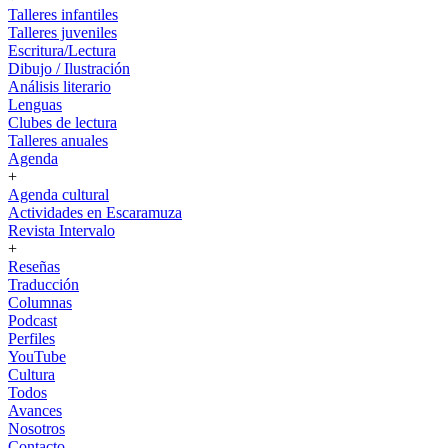
Talleres infantiles
Talleres juveniles
Escritura/Lectura
Dibujo / Ilustración
Análisis literario
Lenguas
Clubes de lectura
Talleres anuales
Agenda
+
Agenda cultural
Actividades en Escaramuza
Revista Intervalo
+
Reseñas
Traducción
Columnas
Podcast
Perfiles
YouTube
Cultura
Todos
Avances
Nosotros
Contacto