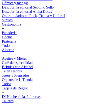
Cómics y mangas
Descubri la editorial Septimo Sello
Descubrí la editorial Alpha Decay
Oportunidades en Puck, Titania y Umbriel
Vinilos
Gastronomía
+
Panadería
Cocina
Pastelería
Todos
Alacena
+
Aceites y Mieles
Café de especialidad
Bebidas con Alcohol
Te en Hebras
Jugos y Prensados
Objetos de la Tienda
Todos
Tarjeta de Regalo
+
IX Noche de las Librerías
Talleres
+