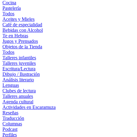
Cocina
Pastelería
Todos
Aceites y Mieles
Café de especialidad
Bebidas con Alcohol
Te en Hebras
Jugos y Prensados
Objetos de la Tienda
Todos
Talleres infantiles
Talleres juveniles
Escritura/Lectura
Dibujo / Ilustración
Análisis literario
Lenguas
Clubes de lectura
Talleres anuales
Agenda cultural
Actividades en Escaramuza
Reseñas
Traducción
Columnas
Podcast
Perfiles