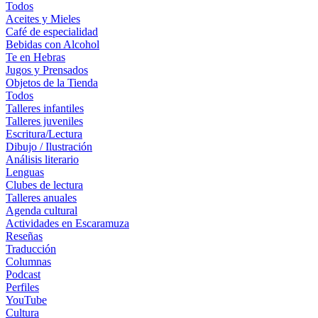
Todos
Aceites y Mieles
Café de especialidad
Bebidas con Alcohol
Te en Hebras
Jugos y Prensados
Objetos de la Tienda
Todos
Talleres infantiles
Talleres juveniles
Escritura/Lectura
Dibujo / Ilustración
Análisis literario
Lenguas
Clubes de lectura
Talleres anuales
Agenda cultural
Actividades en Escaramuza
Reseñas
Traducción
Columnas
Podcast
Perfiles
YouTube
Cultura