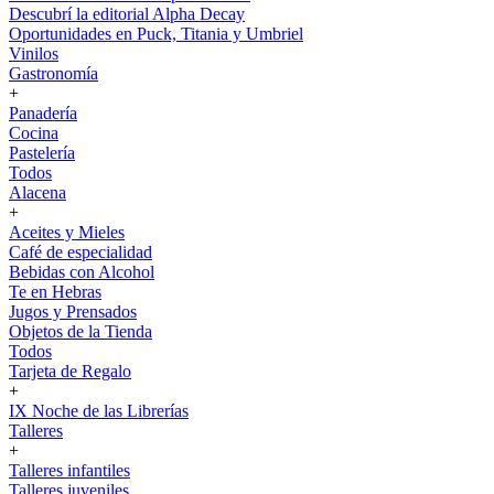
Descubrí la editorial Alpha Decay
Oportunidades en Puck, Titania y Umbriel
Vinilos
Gastronomía
+
Panadería
Cocina
Pastelería
Todos
Alacena
+
Aceites y Mieles
Café de especialidad
Bebidas con Alcohol
Te en Hebras
Jugos y Prensados
Objetos de la Tienda
Todos
Tarjeta de Regalo
+
IX Noche de las Librerías
Talleres
+
Talleres infantiles
Talleres juveniles