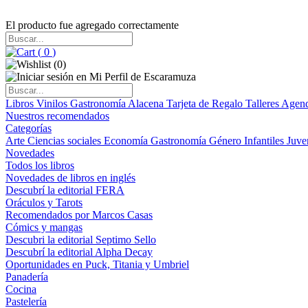
El producto fue agregado correctamente
(
0
)
(
0
)
Libros
Vinilos
Gastronomía
Alacena
Tarjeta de Regalo
Talleres
Agen
Nuestros recomendados
Categorías
Arte
Ciencias sociales
Economía
Gastronomía
Género
Infantiles
Juve
Novedades
Todos los libros
Novedades de libros en inglés
Descubrí la editorial FERA
Oráculos y Tarots
Recomendados por Marcos Casas
Cómics y mangas
Descubri la editorial Septimo Sello
Descubrí la editorial Alpha Decay
Oportunidades en Puck, Titania y Umbriel
Panadería
Cocina
Pastelería