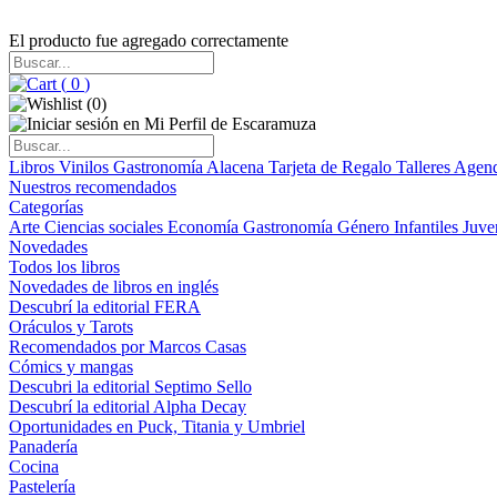
El producto fue agregado correctamente
(
0
)
(
0
)
Libros
Vinilos
Gastronomía
Alacena
Tarjeta de Regalo
Talleres
Agen
Nuestros recomendados
Categorías
Arte
Ciencias sociales
Economía
Gastronomía
Género
Infantiles
Juve
Novedades
Todos los libros
Novedades de libros en inglés
Descubrí la editorial FERA
Oráculos y Tarots
Recomendados por Marcos Casas
Cómics y mangas
Descubri la editorial Septimo Sello
Descubrí la editorial Alpha Decay
Oportunidades en Puck, Titania y Umbriel
Panadería
Cocina
Pastelería