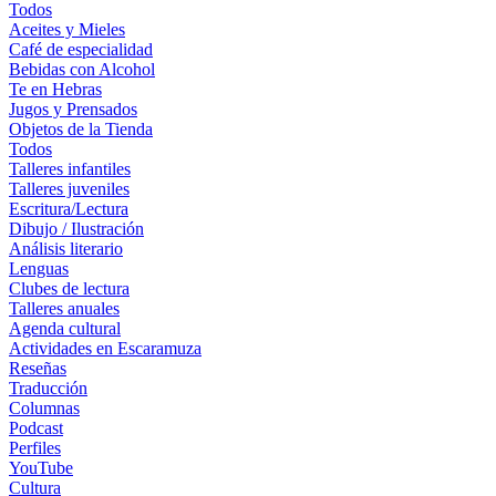
Todos
Aceites y Mieles
Café de especialidad
Bebidas con Alcohol
Te en Hebras
Jugos y Prensados
Objetos de la Tienda
Todos
Talleres infantiles
Talleres juveniles
Escritura/Lectura
Dibujo / Ilustración
Análisis literario
Lenguas
Clubes de lectura
Talleres anuales
Agenda cultural
Actividades en Escaramuza
Reseñas
Traducción
Columnas
Podcast
Perfiles
YouTube
Cultura