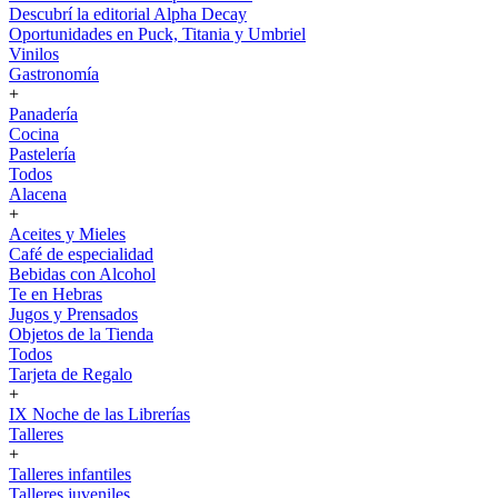
Descubrí la editorial Alpha Decay
Oportunidades en Puck, Titania y Umbriel
Vinilos
Gastronomía
+
Panadería
Cocina
Pastelería
Todos
Alacena
+
Aceites y Mieles
Café de especialidad
Bebidas con Alcohol
Te en Hebras
Jugos y Prensados
Objetos de la Tienda
Todos
Tarjeta de Regalo
+
IX Noche de las Librerías
Talleres
+
Talleres infantiles
Talleres juveniles