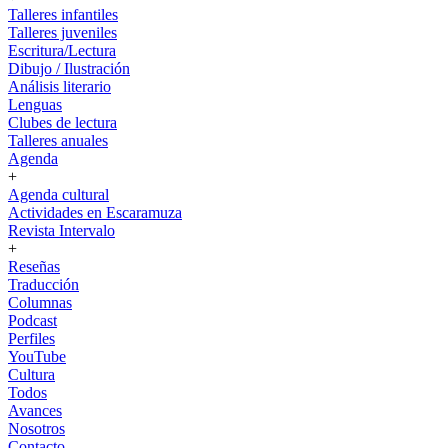
Talleres infantiles
Talleres juveniles
Escritura/Lectura
Dibujo / Ilustración
Análisis literario
Lenguas
Clubes de lectura
Talleres anuales
Agenda
+
Agenda cultural
Actividades en Escaramuza
Revista Intervalo
+
Reseñas
Traducción
Columnas
Podcast
Perfiles
YouTube
Cultura
Todos
Avances
Nosotros
Contacto