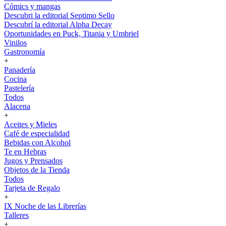
Cómics y mangas
Descubri la editorial Septimo Sello
Descubrí la editorial Alpha Decay
Oportunidades en Puck, Titania y Umbriel
Vinilos
Gastronomía
+
Panadería
Cocina
Pastelería
Todos
Alacena
+
Aceites y Mieles
Café de especialidad
Bebidas con Alcohol
Te en Hebras
Jugos y Prensados
Objetos de la Tienda
Todos
Tarjeta de Regalo
+
IX Noche de las Librerías
Talleres
+