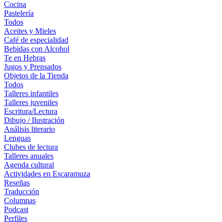
Cocina
Pastelería
Todos
Aceites y Mieles
Café de especialidad
Bebidas con Alcohol
Te en Hebras
Jugos y Prensados
Objetos de la Tienda
Todos
Talleres infantiles
Talleres juveniles
Escritura/Lectura
Dibujo / Ilustración
Análisis literario
Lenguas
Clubes de lectura
Talleres anuales
Agenda cultural
Actividades en Escaramuza
Reseñas
Traducción
Columnas
Podcast
Perfiles