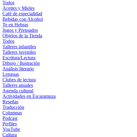
Todos
Aceites y Mieles
Café de especialidad
Bebidas con Alcohol
Te en Hebras
Jugos y Prensados
Objetos de la Tienda
Todos
Talleres infantiles
Talleres juveniles
Escritura/Lectura
Dibujo / Ilustración
Análisis literario
Lenguas
Clubes de lectura
Talleres anuales
Agenda cultural
Actividades en Escaramuza
Reseñas
Traducción
Columnas
Podcast
Perfiles
YouTube
Cultura