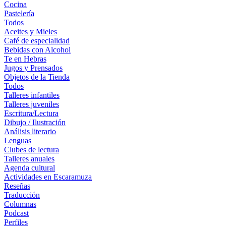
Cocina
Pastelería
Todos
Aceites y Mieles
Café de especialidad
Bebidas con Alcohol
Te en Hebras
Jugos y Prensados
Objetos de la Tienda
Todos
Talleres infantiles
Talleres juveniles
Escritura/Lectura
Dibujo / Ilustración
Análisis literario
Lenguas
Clubes de lectura
Talleres anuales
Agenda cultural
Actividades en Escaramuza
Reseñas
Traducción
Columnas
Podcast
Perfiles