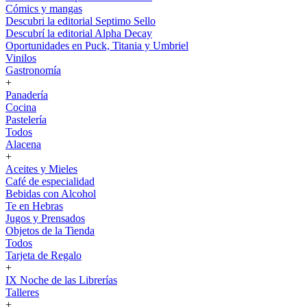
Cómics y mangas
Descubri la editorial Septimo Sello
Descubrí la editorial Alpha Decay
Oportunidades en Puck, Titania y Umbriel
Vinilos
Gastronomía
+
Panadería
Cocina
Pastelería
Todos
Alacena
+
Aceites y Mieles
Café de especialidad
Bebidas con Alcohol
Te en Hebras
Jugos y Prensados
Objetos de la Tienda
Todos
Tarjeta de Regalo
+
IX Noche de las Librerías
Talleres
+