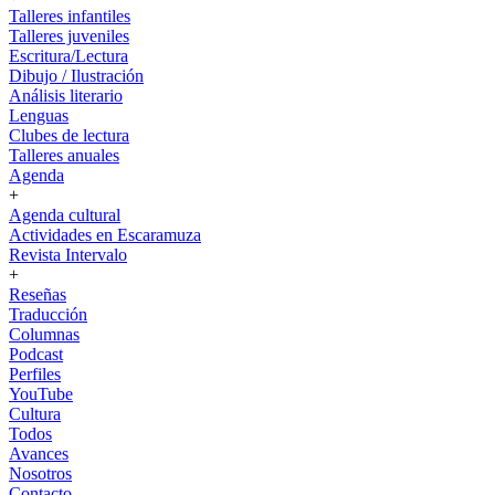
Talleres infantiles
Talleres juveniles
Escritura/Lectura
Dibujo / Ilustración
Análisis literario
Lenguas
Clubes de lectura
Talleres anuales
Agenda
+
Agenda cultural
Actividades en Escaramuza
Revista Intervalo
+
Reseñas
Traducción
Columnas
Podcast
Perfiles
YouTube
Cultura
Todos
Avances
Nosotros
Contacto