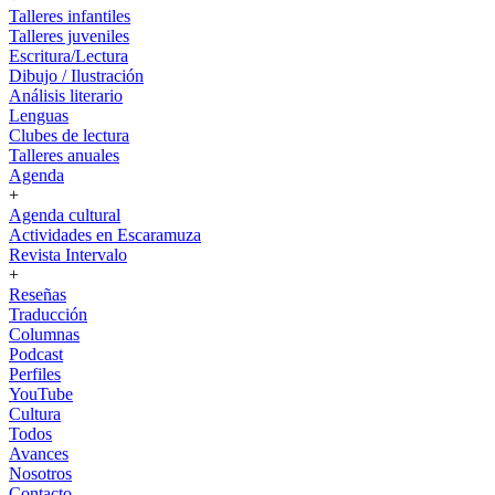
Talleres infantiles
Talleres juveniles
Escritura/Lectura
Dibujo / Ilustración
Análisis literario
Lenguas
Clubes de lectura
Talleres anuales
Agenda
+
Agenda cultural
Actividades en Escaramuza
Revista Intervalo
+
Reseñas
Traducción
Columnas
Podcast
Perfiles
YouTube
Cultura
Todos
Avances
Nosotros
Contacto