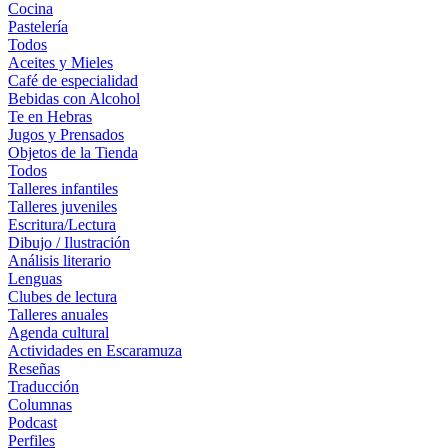
Cocina
Pastelería
Todos
Aceites y Mieles
Café de especialidad
Bebidas con Alcohol
Te en Hebras
Jugos y Prensados
Objetos de la Tienda
Todos
Talleres infantiles
Talleres juveniles
Escritura/Lectura
Dibujo / Ilustración
Análisis literario
Lenguas
Clubes de lectura
Talleres anuales
Agenda cultural
Actividades en Escaramuza
Reseñas
Traducción
Columnas
Podcast
Perfiles