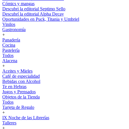
Cómics y mangas
Descubri la editorial Septimo Sello
Descubrí la editorial Alpha Decay
Oportunidades en Puck, Titania y Umbriel
Vinilos
Gastronomía
+
Panadería
Cocina
Pastelería
Todos
Alacena
+
Aceites y Mieles
Café de especialidad
Bebidas con Alcohol
Te en Hebras
Jugos y Prensados
Objetos de la Tienda
Todos
Tarjeta de Regalo
+
IX Noche de las Librerías
Talleres
+