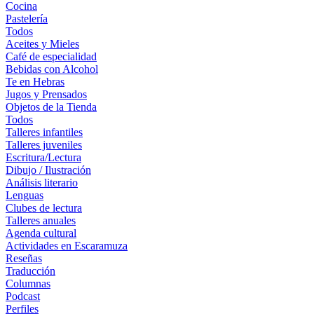
Cocina
Pastelería
Todos
Aceites y Mieles
Café de especialidad
Bebidas con Alcohol
Te en Hebras
Jugos y Prensados
Objetos de la Tienda
Todos
Talleres infantiles
Talleres juveniles
Escritura/Lectura
Dibujo / Ilustración
Análisis literario
Lenguas
Clubes de lectura
Talleres anuales
Agenda cultural
Actividades en Escaramuza
Reseñas
Traducción
Columnas
Podcast
Perfiles