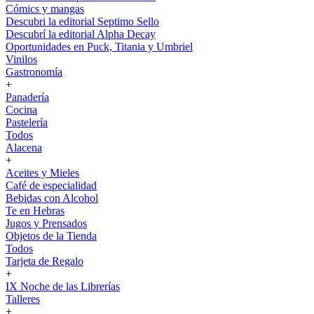
Cómics y mangas
Descubri la editorial Septimo Sello
Descubrí la editorial Alpha Decay
Oportunidades en Puck, Titania y Umbriel
Vinilos
Gastronomía
+
Panadería
Cocina
Pastelería
Todos
Alacena
+
Aceites y Mieles
Café de especialidad
Bebidas con Alcohol
Te en Hebras
Jugos y Prensados
Objetos de la Tienda
Todos
Tarjeta de Regalo
+
IX Noche de las Librerías
Talleres
+