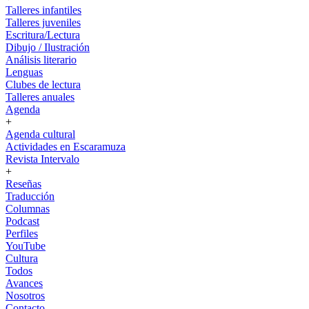
Talleres infantiles
Talleres juveniles
Escritura/Lectura
Dibujo / Ilustración
Análisis literario
Lenguas
Clubes de lectura
Talleres anuales
Agenda
+
Agenda cultural
Actividades en Escaramuza
Revista Intervalo
+
Reseñas
Traducción
Columnas
Podcast
Perfiles
YouTube
Cultura
Todos
Avances
Nosotros
Contacto