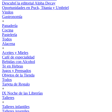
Descubrí la editorial Alpha Decay
Oportunidades en Puck, Titania y Umbriel
Vinilos
Gastronomía
+
Panadería
Cocina
Pastelería
Todos
Alacena
+
Aceites y Mieles
Café de especialidad
Bebidas con Alcohol
Te en Hebras
Jugos y Prensados
Objetos de la Tienda
Todos
Tarjeta de Regalo
+
IX Noche de las Librerías
Talleres
+
Talleres infantiles
Talleres juveniles