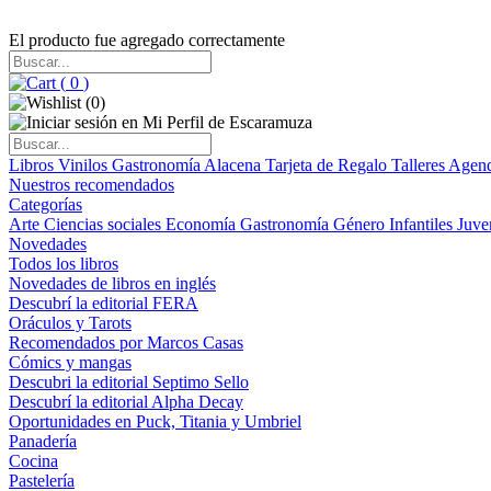
El producto fue agregado correctamente
(
0
)
(
0
)
Libros
Vinilos
Gastronomía
Alacena
Tarjeta de Regalo
Talleres
Agen
Nuestros recomendados
Categorías
Arte
Ciencias sociales
Economía
Gastronomía
Género
Infantiles
Juve
Novedades
Todos los libros
Novedades de libros en inglés
Descubrí la editorial FERA
Oráculos y Tarots
Recomendados por Marcos Casas
Cómics y mangas
Descubri la editorial Septimo Sello
Descubrí la editorial Alpha Decay
Oportunidades en Puck, Titania y Umbriel
Panadería
Cocina
Pastelería