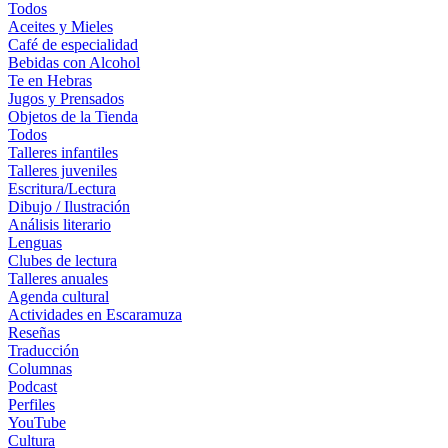
Todos
Aceites y Mieles
Café de especialidad
Bebidas con Alcohol
Te en Hebras
Jugos y Prensados
Objetos de la Tienda
Todos
Talleres infantiles
Talleres juveniles
Escritura/Lectura
Dibujo / Ilustración
Análisis literario
Lenguas
Clubes de lectura
Talleres anuales
Agenda cultural
Actividades en Escaramuza
Reseñas
Traducción
Columnas
Podcast
Perfiles
YouTube
Cultura