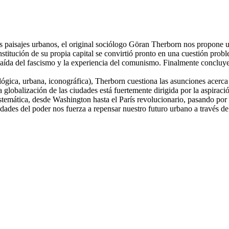
 los paisajes urbanos, el original sociólogo Göran Therborn nos propone 
titución de su propia capital se convirtió pronto en una cuestión probl
y caída del fascismo y la experiencia del comunismo. Finalmente conclu
iológica, urbana, iconográfica), Therborn cuestiona las asunciones acerc
 globalización de las ciudades está fuertemente dirigida por la aspiració
istemática, desde Washington hasta el París revolucionario, pasando por 
udades del poder nos fuerza a repensar nuestro futuro urbano a través de 