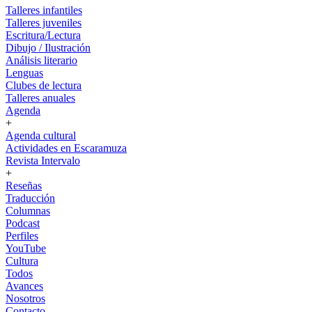
Talleres infantiles
Talleres juveniles
Escritura/Lectura
Dibujo / Ilustración
Análisis literario
Lenguas
Clubes de lectura
Talleres anuales
Agenda
+
Agenda cultural
Actividades en Escaramuza
Revista Intervalo
+
Reseñas
Traducción
Columnas
Podcast
Perfiles
YouTube
Cultura
Todos
Avances
Nosotros
Contacto