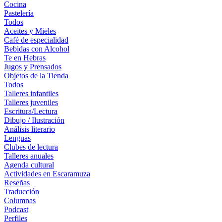
Cocina
Pastelería
Todos
Aceites y Mieles
Café de especialidad
Bebidas con Alcohol
Te en Hebras
Jugos y Prensados
Objetos de la Tienda
Todos
Talleres infantiles
Talleres juveniles
Escritura/Lectura
Dibujo / Ilustración
Análisis literario
Lenguas
Clubes de lectura
Talleres anuales
Agenda cultural
Actividades en Escaramuza
Reseñas
Traducción
Columnas
Podcast
Perfiles