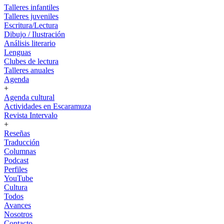
Talleres infantiles
Talleres juveniles
Escritura/Lectura
Dibujo / Ilustración
Análisis literario
Lenguas
Clubes de lectura
Talleres anuales
Agenda
+
Agenda cultural
Actividades en Escaramuza
Revista Intervalo
+
Reseñas
Traducción
Columnas
Podcast
Perfiles
YouTube
Cultura
Todos
Avances
Nosotros
Contacto