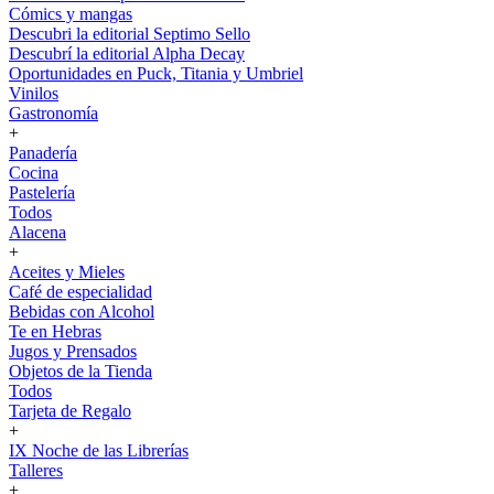
Cómics y mangas
Descubri la editorial Septimo Sello
Descubrí la editorial Alpha Decay
Oportunidades en Puck, Titania y Umbriel
Vinilos
Gastronomía
+
Panadería
Cocina
Pastelería
Todos
Alacena
+
Aceites y Mieles
Café de especialidad
Bebidas con Alcohol
Te en Hebras
Jugos y Prensados
Objetos de la Tienda
Todos
Tarjeta de Regalo
+
IX Noche de las Librerías
Talleres
+