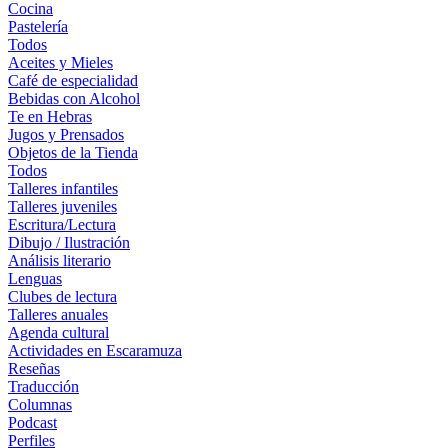
Cocina
Pastelería
Todos
Aceites y Mieles
Café de especialidad
Bebidas con Alcohol
Te en Hebras
Jugos y Prensados
Objetos de la Tienda
Todos
Talleres infantiles
Talleres juveniles
Escritura/Lectura
Dibujo / Ilustración
Análisis literario
Lenguas
Clubes de lectura
Talleres anuales
Agenda cultural
Actividades en Escaramuza
Reseñas
Traducción
Columnas
Podcast
Perfiles