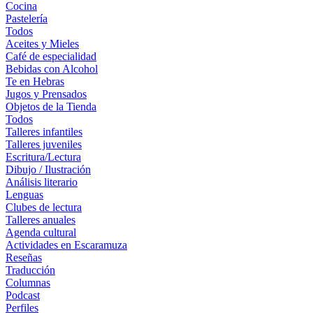
Cocina
Pastelería
Todos
Aceites y Mieles
Café de especialidad
Bebidas con Alcohol
Te en Hebras
Jugos y Prensados
Objetos de la Tienda
Todos
Talleres infantiles
Talleres juveniles
Escritura/Lectura
Dibujo / Ilustración
Análisis literario
Lenguas
Clubes de lectura
Talleres anuales
Agenda cultural
Actividades en Escaramuza
Reseñas
Traducción
Columnas
Podcast
Perfiles