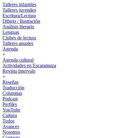
Talleres infantiles
Talleres juveniles
Escritura/Lectura
Dibujo / Ilustración
Análisis literario
Lenguas
Clubes de lectura
Talleres anuales
Agenda
+
Agenda cultural
Actividades en Escaramuza
Revista Intervalo
+
Reseñas
Traducción
Columnas
Podcast
Perfiles
YouTube
Cultura
Todos
Avances
Nosotros
Contacto