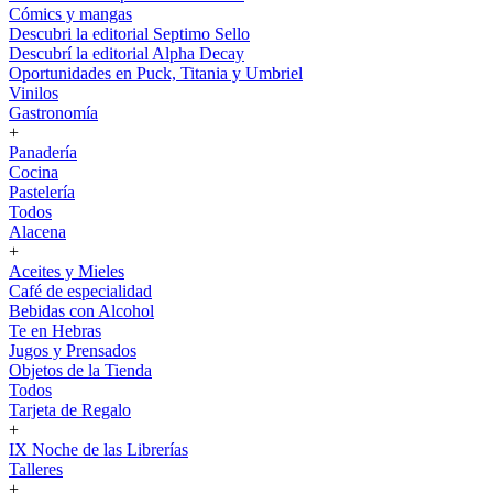
Cómics y mangas
Descubri la editorial Septimo Sello
Descubrí la editorial Alpha Decay
Oportunidades en Puck, Titania y Umbriel
Vinilos
Gastronomía
+
Panadería
Cocina
Pastelería
Todos
Alacena
+
Aceites y Mieles
Café de especialidad
Bebidas con Alcohol
Te en Hebras
Jugos y Prensados
Objetos de la Tienda
Todos
Tarjeta de Regalo
+
IX Noche de las Librerías
Talleres
+