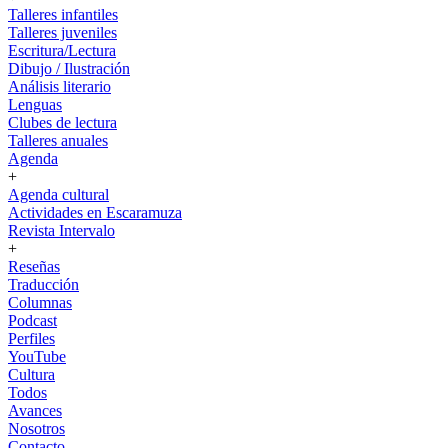
Talleres infantiles
Talleres juveniles
Escritura/Lectura
Dibujo / Ilustración
Análisis literario
Lenguas
Clubes de lectura
Talleres anuales
Agenda
+
Agenda cultural
Actividades en Escaramuza
Revista Intervalo
+
Reseñas
Traducción
Columnas
Podcast
Perfiles
YouTube
Cultura
Todos
Avances
Nosotros
Contacto