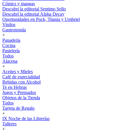
Cómics y mangas
Descubri la editorial Septimo Sello
Descubrí la editorial Alpha Decay
Oportunidades en Puck, Titania y Umbriel
Vinilos
Gastronomía
+
Panadería
Cocina
Pastelería
Todos
Alacena
+
Aceites y Mieles
Café de especialidad
Bebidas con Alcohol
Te en Hebras
Jugos y Prensados
Objetos de la Tienda
Todos
Tarjeta de Regalo
+
IX Noche de las Librerías
Talleres
+