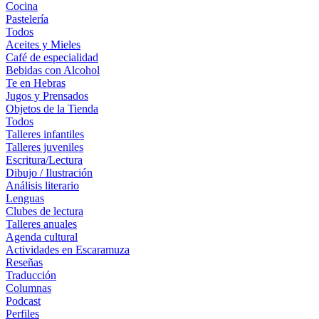
Cocina
Pastelería
Todos
Aceites y Mieles
Café de especialidad
Bebidas con Alcohol
Te en Hebras
Jugos y Prensados
Objetos de la Tienda
Todos
Talleres infantiles
Talleres juveniles
Escritura/Lectura
Dibujo / Ilustración
Análisis literario
Lenguas
Clubes de lectura
Talleres anuales
Agenda cultural
Actividades en Escaramuza
Reseñas
Traducción
Columnas
Podcast
Perfiles