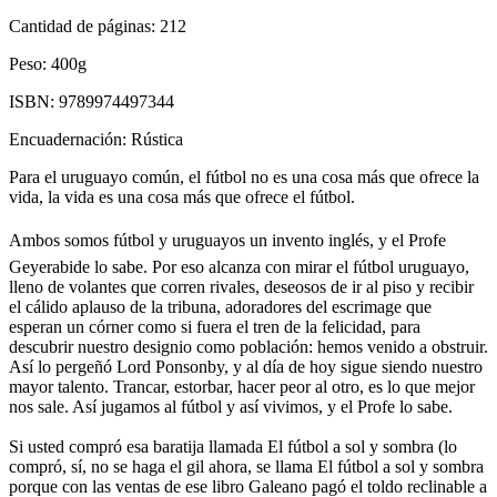
Cantidad de páginas:
212
Peso:
400g
ISBN:
9789974497344
Encuadernación:
Rústica
Para el uruguayo común, el fútbol no es una cosa más que ofrece la
vida, la vida es una cosa más que ofrece el fútbol.
Ambos somos fútbol y uruguayos un invento inglés, y el Profe
Geyerabide lo sabe. Por eso alcanza con mirar el fútbol uruguayo,
lleno de volantes que corren rivales, deseosos de ir al piso y recibir
el cálido aplauso de la tribuna, adoradores del escrimage que
esperan un córner como si fuera el tren de la felicidad, para
descubrir nuestro designio como población: hemos venido a obstruir.
Así lo pergeñó Lord Ponsonby, y al día de hoy sigue siendo nuestro
mayor talento. Trancar, estorbar, hacer peor al otro, es lo que mejor
nos sale. Así jugamos al fútbol y así vivimos, y el Profe lo sabe.
Si usted compró esa baratija llamada El fútbol a sol y sombra (lo
compró, sí, no se haga el gil ahora, se llama El fútbol a sol y sombra
porque con las ventas de ese libro Galeano pagó el toldo reclinable a