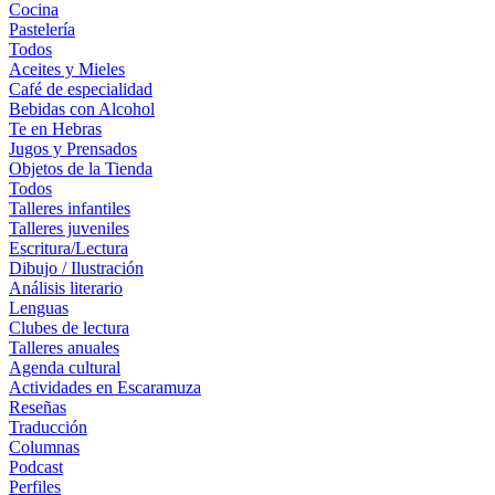
Cocina
Pastelería
Todos
Aceites y Mieles
Café de especialidad
Bebidas con Alcohol
Te en Hebras
Jugos y Prensados
Objetos de la Tienda
Todos
Talleres infantiles
Talleres juveniles
Escritura/Lectura
Dibujo / Ilustración
Análisis literario
Lenguas
Clubes de lectura
Talleres anuales
Agenda cultural
Actividades en Escaramuza
Reseñas
Traducción
Columnas
Podcast
Perfiles