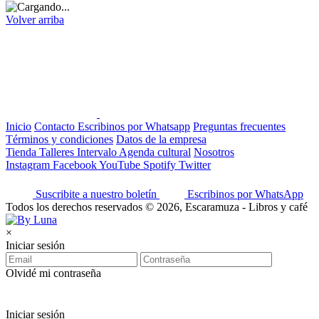
Volver arriba
Inicio
Contacto
Escribinos por Whatsapp
Preguntas frecuentes
Términos y condiciones
Datos de la empresa
Tienda
Talleres
Intervalo
Agenda cultural
Nosotros
Instagram
Facebook
YouTube
Spotify
Twitter
Suscribite a nuestro boletín
Escribinos por WhatsApp
Todos los derechos reservados © 2026, Escaramuza - Libros y café
×
Iniciar sesión
Olvidé mi contraseña
Iniciar sesión