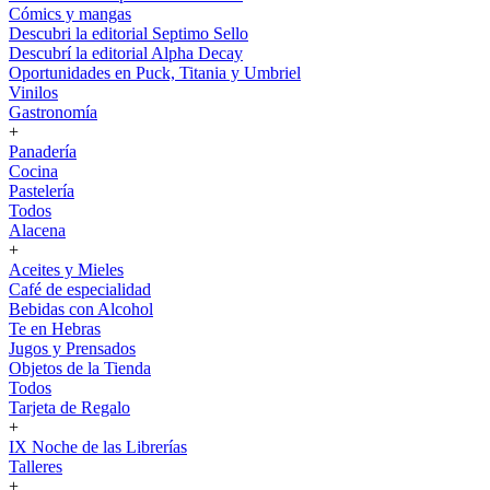
Cómics y mangas
Descubri la editorial Septimo Sello
Descubrí la editorial Alpha Decay
Oportunidades en Puck, Titania y Umbriel
Vinilos
Gastronomía
+
Panadería
Cocina
Pastelería
Todos
Alacena
+
Aceites y Mieles
Café de especialidad
Bebidas con Alcohol
Te en Hebras
Jugos y Prensados
Objetos de la Tienda
Todos
Tarjeta de Regalo
+
IX Noche de las Librerías
Talleres
+