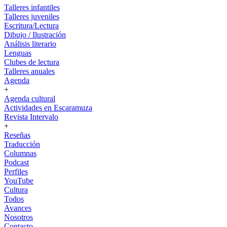
Talleres infantiles
Talleres juveniles
Escritura/Lectura
Dibujo / Ilustración
Análisis literario
Lenguas
Clubes de lectura
Talleres anuales
Agenda
+
Agenda cultural
Actividades en Escaramuza
Revista Intervalo
+
Reseñas
Traducción
Columnas
Podcast
Perfiles
YouTube
Cultura
Todos
Avances
Nosotros
Contacto