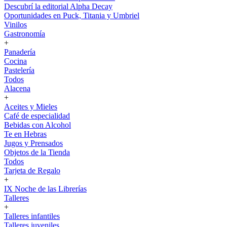
Descubrí la editorial Alpha Decay
Oportunidades en Puck, Titania y Umbriel
Vinilos
Gastronomía
+
Panadería
Cocina
Pastelería
Todos
Alacena
+
Aceites y Mieles
Café de especialidad
Bebidas con Alcohol
Te en Hebras
Jugos y Prensados
Objetos de la Tienda
Todos
Tarjeta de Regalo
+
IX Noche de las Librerías
Talleres
+
Talleres infantiles
Talleres juveniles