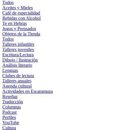
Todos
Aceites y Mieles
Café de especialidad
Bebidas con Alcohol
Te en Hebras
Jugos y Prensados
Objetos de la Tienda
Todos
Talleres infantiles
Talleres juveniles
Escritura/Lectura
Dibujo / Ilustración
Análisis literario
Lenguas
Clubes de lectura
Talleres anuales
Agenda cultural
Actividades en Escaramuza
Reseñas
Traducción
Columnas
Podcast
Perfiles
YouTube
Cultura