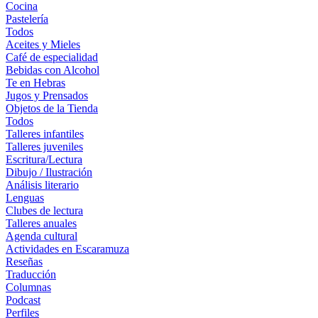
Cocina
Pastelería
Todos
Aceites y Mieles
Café de especialidad
Bebidas con Alcohol
Te en Hebras
Jugos y Prensados
Objetos de la Tienda
Todos
Talleres infantiles
Talleres juveniles
Escritura/Lectura
Dibujo / Ilustración
Análisis literario
Lenguas
Clubes de lectura
Talleres anuales
Agenda cultural
Actividades en Escaramuza
Reseñas
Traducción
Columnas
Podcast
Perfiles