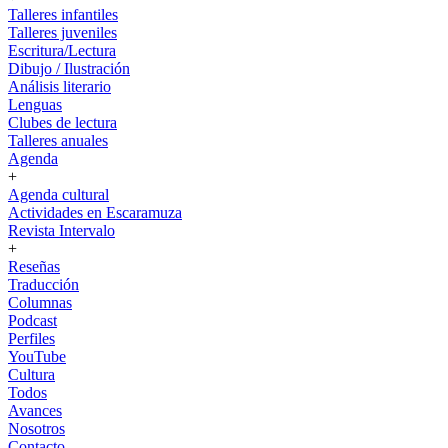
Talleres infantiles
Talleres juveniles
Escritura/Lectura
Dibujo / Ilustración
Análisis literario
Lenguas
Clubes de lectura
Talleres anuales
Agenda
+
Agenda cultural
Actividades en Escaramuza
Revista Intervalo
+
Reseñas
Traducción
Columnas
Podcast
Perfiles
YouTube
Cultura
Todos
Avances
Nosotros
Contacto