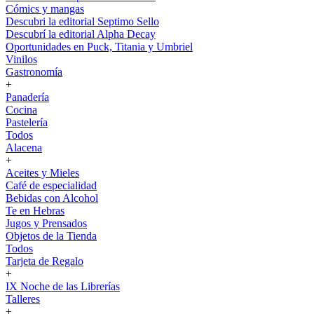
Cómics y mangas
Descubri la editorial Septimo Sello
Descubrí la editorial Alpha Decay
Oportunidades en Puck, Titania y Umbriel
Vinilos
Gastronomía
+
Panadería
Cocina
Pastelería
Todos
Alacena
+
Aceites y Mieles
Café de especialidad
Bebidas con Alcohol
Te en Hebras
Jugos y Prensados
Objetos de la Tienda
Todos
Tarjeta de Regalo
+
IX Noche de las Librerías
Talleres
+