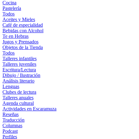
Cocina
Pastelería
Todos
Aceites y Mieles
Café de especialidad
Bebidas con Alcohol
Te en Hebras
Jugos y Prensados
Objetos de la Tienda
Todos
Talleres infantiles
Talleres juveniles
Escritura/Lectura
Dibujo / Ilustración
Análisis literario
Lenguas
Clubes de lectura
Talleres anuales
Agenda cultural
Actividades en Escaramuza
Reseñas
Traducción
Columnas
Podcast
Perfiles