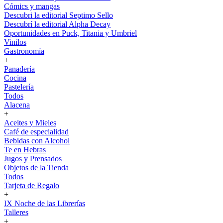
Cómics y mangas
Descubri la editorial Septimo Sello
Descubrí la editorial Alpha Decay
Oportunidades en Puck, Titania y Umbriel
Vinilos
Gastronomía
+
Panadería
Cocina
Pastelería
Todos
Alacena
+
Aceites y Mieles
Café de especialidad
Bebidas con Alcohol
Te en Hebras
Jugos y Prensados
Objetos de la Tienda
Todos
Tarjeta de Regalo
+
IX Noche de las Librerías
Talleres
+