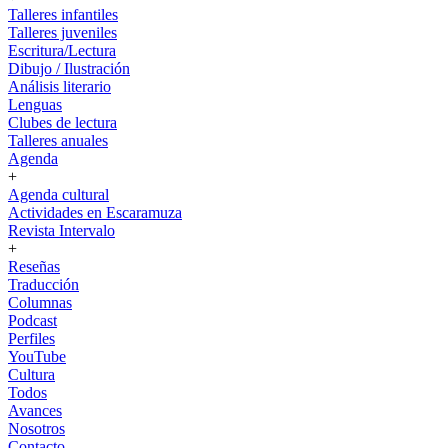
Talleres infantiles
Talleres juveniles
Escritura/Lectura
Dibujo / Ilustración
Análisis literario
Lenguas
Clubes de lectura
Talleres anuales
Agenda
+
Agenda cultural
Actividades en Escaramuza
Revista Intervalo
+
Reseñas
Traducción
Columnas
Podcast
Perfiles
YouTube
Cultura
Todos
Avances
Nosotros
Contacto