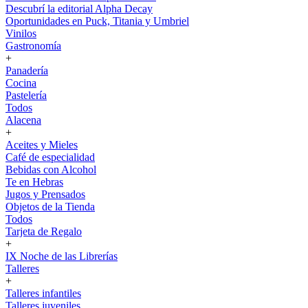
Descubrí la editorial Alpha Decay
Oportunidades en Puck, Titania y Umbriel
Vinilos
Gastronomía
+
Panadería
Cocina
Pastelería
Todos
Alacena
+
Aceites y Mieles
Café de especialidad
Bebidas con Alcohol
Te en Hebras
Jugos y Prensados
Objetos de la Tienda
Todos
Tarjeta de Regalo
+
IX Noche de las Librerías
Talleres
+
Talleres infantiles
Talleres juveniles