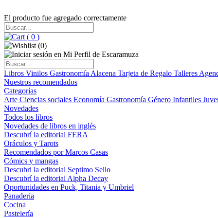
El producto fue agregado correctamente
(
0
)
(
0
)
Libros
Vinilos
Gastronomía
Alacena
Tarjeta de Regalo
Talleres
Agen
Nuestros recomendados
Categorías
Arte
Ciencias sociales
Economía
Gastronomía
Género
Infantiles
Juve
Novedades
Todos los libros
Novedades de libros en inglés
Descubrí la editorial FERA
Oráculos y Tarots
Recomendados por Marcos Casas
Cómics y mangas
Descubri la editorial Septimo Sello
Descubrí la editorial Alpha Decay
Oportunidades en Puck, Titania y Umbriel
Panadería
Cocina
Pastelería