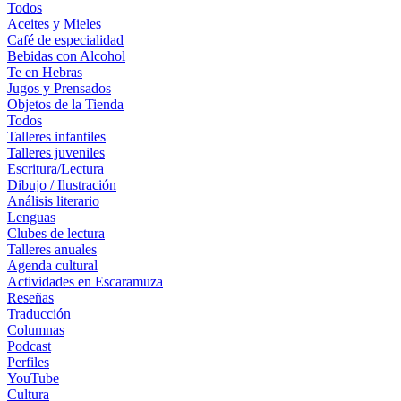
Todos
Aceites y Mieles
Café de especialidad
Bebidas con Alcohol
Te en Hebras
Jugos y Prensados
Objetos de la Tienda
Todos
Talleres infantiles
Talleres juveniles
Escritura/Lectura
Dibujo / Ilustración
Análisis literario
Lenguas
Clubes de lectura
Talleres anuales
Agenda cultural
Actividades en Escaramuza
Reseñas
Traducción
Columnas
Podcast
Perfiles
YouTube
Cultura