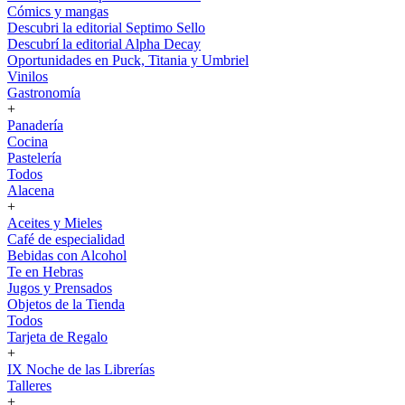
Cómics y mangas
Descubri la editorial Septimo Sello
Descubrí la editorial Alpha Decay
Oportunidades en Puck, Titania y Umbriel
Vinilos
Gastronomía
+
Panadería
Cocina
Pastelería
Todos
Alacena
+
Aceites y Mieles
Café de especialidad
Bebidas con Alcohol
Te en Hebras
Jugos y Prensados
Objetos de la Tienda
Todos
Tarjeta de Regalo
+
IX Noche de las Librerías
Talleres
+