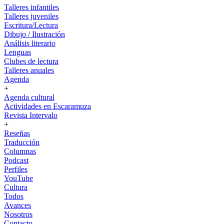
Talleres infantiles
Talleres juveniles
Escritura/Lectura
Dibujo / Ilustración
Análisis literario
Lenguas
Clubes de lectura
Talleres anuales
Agenda
+
Agenda cultural
Actividades en Escaramuza
Revista Intervalo
+
Reseñas
Traducción
Columnas
Podcast
Perfiles
YouTube
Cultura
Todos
Avances
Nosotros
Contacto