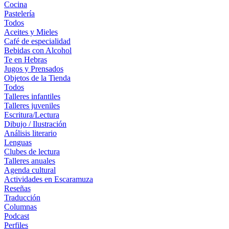
Cocina
Pastelería
Todos
Aceites y Mieles
Café de especialidad
Bebidas con Alcohol
Te en Hebras
Jugos y Prensados
Objetos de la Tienda
Todos
Talleres infantiles
Talleres juveniles
Escritura/Lectura
Dibujo / Ilustración
Análisis literario
Lenguas
Clubes de lectura
Talleres anuales
Agenda cultural
Actividades en Escaramuza
Reseñas
Traducción
Columnas
Podcast
Perfiles