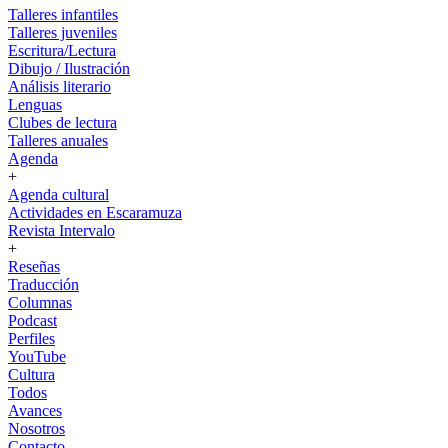
Talleres infantiles
Talleres juveniles
Escritura/Lectura
Dibujo / Ilustración
Análisis literario
Lenguas
Clubes de lectura
Talleres anuales
Agenda
+
Agenda cultural
Actividades en Escaramuza
Revista Intervalo
+
Reseñas
Traducción
Columnas
Podcast
Perfiles
YouTube
Cultura
Todos
Avances
Nosotros
Contacto