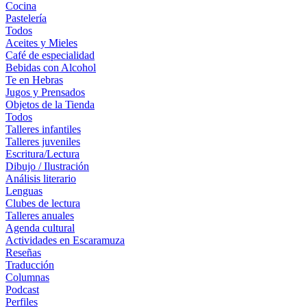
Cocina
Pastelería
Todos
Aceites y Mieles
Café de especialidad
Bebidas con Alcohol
Te en Hebras
Jugos y Prensados
Objetos de la Tienda
Todos
Talleres infantiles
Talleres juveniles
Escritura/Lectura
Dibujo / Ilustración
Análisis literario
Lenguas
Clubes de lectura
Talleres anuales
Agenda cultural
Actividades en Escaramuza
Reseñas
Traducción
Columnas
Podcast
Perfiles