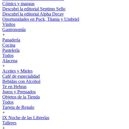
Cómics y mangas
Descubri la editorial Septimo Sello
Descubrí la editorial Alpha Decay
Oportunidades en Puck, Titania y Umbriel
Vinilos
Gastronomía
+
Panadería
Cocina
Pastelería
Todos
Alacena
+
Aceites y Mieles
Café de especialidad
Bebidas con Alcohol
Te en Hebras
Jugos y Prensados
Objetos de la Tienda
Todos
Tarjeta de Regalo
+
IX Noche de las Librerías
Talleres
+