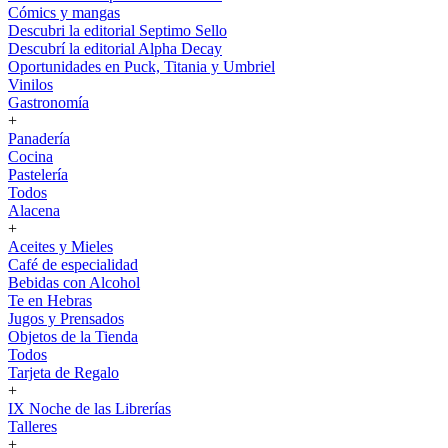
Cómics y mangas
Descubri la editorial Septimo Sello
Descubrí la editorial Alpha Decay
Oportunidades en Puck, Titania y Umbriel
Vinilos
Gastronomía
+
Panadería
Cocina
Pastelería
Todos
Alacena
+
Aceites y Mieles
Café de especialidad
Bebidas con Alcohol
Te en Hebras
Jugos y Prensados
Objetos de la Tienda
Todos
Tarjeta de Regalo
+
IX Noche de las Librerías
Talleres
+