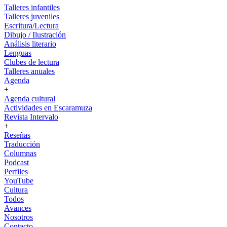
Talleres infantiles
Talleres juveniles
Escritura/Lectura
Dibujo / Ilustración
Análisis literario
Lenguas
Clubes de lectura
Talleres anuales
Agenda
+
Agenda cultural
Actividades en Escaramuza
Revista Intervalo
+
Reseñas
Traducción
Columnas
Podcast
Perfiles
YouTube
Cultura
Todos
Avances
Nosotros
Contacto