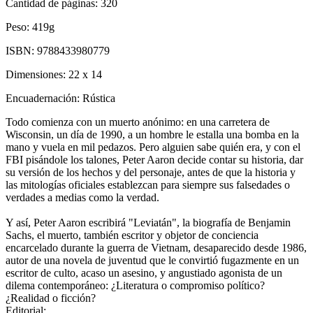
Cantidad de páginas:
320
Peso:
419g
ISBN:
9788433980779
Dimensiones:
22 x 14
Encuadernación:
Rústica
Todo comienza con un muerto anónimo: en una carretera de
Wisconsin, un día de 1990, a un hombre le estalla una bomba en la
mano y vuela en mil pedazos. Pero alguien sabe quién era, y con el
FBI pisándole los talones, Peter Aaron decide contar su historia, dar
su versión de los hechos y del personaje, antes de que la historia y
las mitologías oficiales establezcan para siempre sus falsedades o
verdades a medias como la verdad.
Y así, Peter Aaron escribirá "Leviatán", la biografía de Benjamin
Sachs, el muerto, también escritor y objetor de conciencia
encarcelado durante la guerra de Vietnam, desaparecido desde 1986,
autor de una novela de juventud que le convirtió fugazmente en un
escritor de culto, acaso un asesino, y angustiado agonista de un
dilema contemporáneo: ¿Literatura o compromiso político?
¿Realidad o ficción?
Editorial: