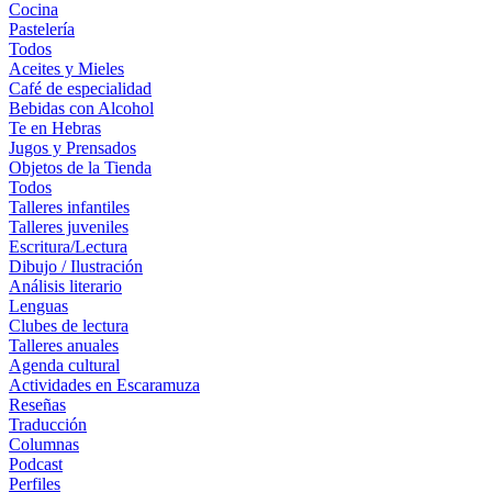
Cocina
Pastelería
Todos
Aceites y Mieles
Café de especialidad
Bebidas con Alcohol
Te en Hebras
Jugos y Prensados
Objetos de la Tienda
Todos
Talleres infantiles
Talleres juveniles
Escritura/Lectura
Dibujo / Ilustración
Análisis literario
Lenguas
Clubes de lectura
Talleres anuales
Agenda cultural
Actividades en Escaramuza
Reseñas
Traducción
Columnas
Podcast
Perfiles