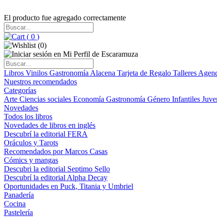
El producto fue agregado correctamente
(
0
)
(
0
)
Libros
Vinilos
Gastronomía
Alacena
Tarjeta de Regalo
Talleres
Agen
Nuestros recomendados
Categorías
Arte
Ciencias sociales
Economía
Gastronomía
Género
Infantiles
Juve
Novedades
Todos los libros
Novedades de libros en inglés
Descubrí la editorial FERA
Oráculos y Tarots
Recomendados por Marcos Casas
Cómics y mangas
Descubri la editorial Septimo Sello
Descubrí la editorial Alpha Decay
Oportunidades en Puck, Titania y Umbriel
Panadería
Cocina
Pastelería