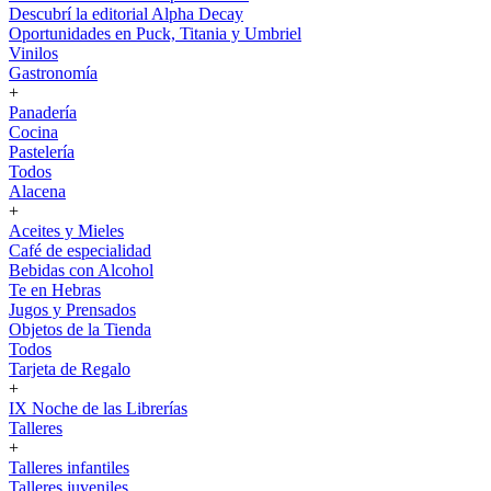
Descubrí la editorial Alpha Decay
Oportunidades en Puck, Titania y Umbriel
Vinilos
Gastronomía
+
Panadería
Cocina
Pastelería
Todos
Alacena
+
Aceites y Mieles
Café de especialidad
Bebidas con Alcohol
Te en Hebras
Jugos y Prensados
Objetos de la Tienda
Todos
Tarjeta de Regalo
+
IX Noche de las Librerías
Talleres
+
Talleres infantiles
Talleres juveniles