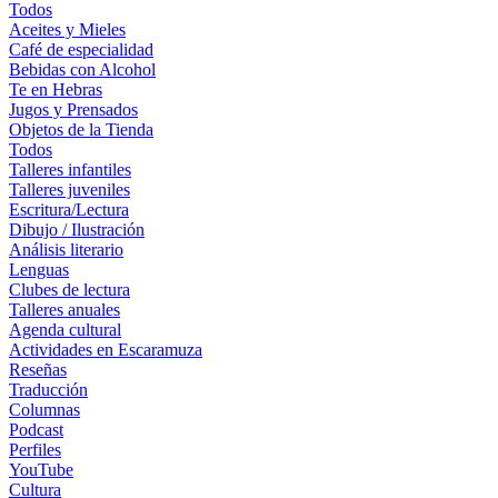
Todos
Aceites y Mieles
Café de especialidad
Bebidas con Alcohol
Te en Hebras
Jugos y Prensados
Objetos de la Tienda
Todos
Talleres infantiles
Talleres juveniles
Escritura/Lectura
Dibujo / Ilustración
Análisis literario
Lenguas
Clubes de lectura
Talleres anuales
Agenda cultural
Actividades en Escaramuza
Reseñas
Traducción
Columnas
Podcast
Perfiles
YouTube
Cultura