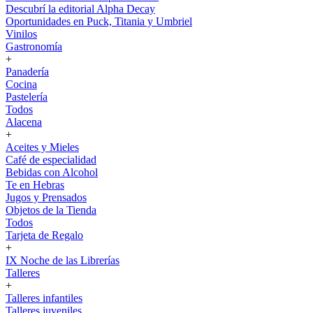
Descubrí la editorial Alpha Decay
Oportunidades en Puck, Titania y Umbriel
Vinilos
Gastronomía
+
Panadería
Cocina
Pastelería
Todos
Alacena
+
Aceites y Mieles
Café de especialidad
Bebidas con Alcohol
Te en Hebras
Jugos y Prensados
Objetos de la Tienda
Todos
Tarjeta de Regalo
+
IX Noche de las Librerías
Talleres
+
Talleres infantiles
Talleres juveniles