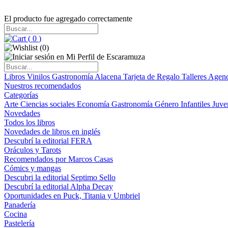
El producto fue agregado correctamente
(
0
)
(
0
)
Libros
Vinilos
Gastronomía
Alacena
Tarjeta de Regalo
Talleres
Agen
Nuestros recomendados
Categorías
Arte
Ciencias sociales
Economía
Gastronomía
Género
Infantiles
Juve
Novedades
Todos los libros
Novedades de libros en inglés
Descubrí la editorial FERA
Oráculos y Tarots
Recomendados por Marcos Casas
Cómics y mangas
Descubri la editorial Septimo Sello
Descubrí la editorial Alpha Decay
Oportunidades en Puck, Titania y Umbriel
Panadería
Cocina
Pastelería