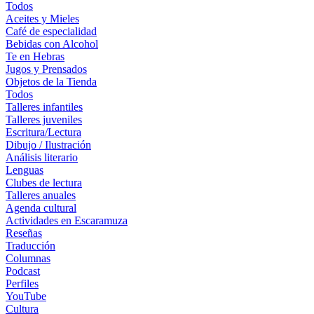
Todos
Aceites y Mieles
Café de especialidad
Bebidas con Alcohol
Te en Hebras
Jugos y Prensados
Objetos de la Tienda
Todos
Talleres infantiles
Talleres juveniles
Escritura/Lectura
Dibujo / Ilustración
Análisis literario
Lenguas
Clubes de lectura
Talleres anuales
Agenda cultural
Actividades en Escaramuza
Reseñas
Traducción
Columnas
Podcast
Perfiles
YouTube
Cultura