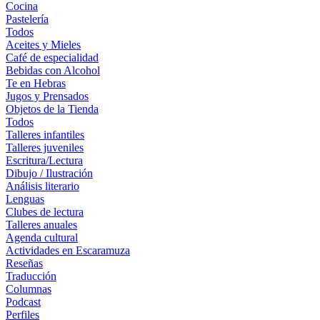
Cocina
Pastelería
Todos
Aceites y Mieles
Café de especialidad
Bebidas con Alcohol
Te en Hebras
Jugos y Prensados
Objetos de la Tienda
Todos
Talleres infantiles
Talleres juveniles
Escritura/Lectura
Dibujo / Ilustración
Análisis literario
Lenguas
Clubes de lectura
Talleres anuales
Agenda cultural
Actividades en Escaramuza
Reseñas
Traducción
Columnas
Podcast
Perfiles