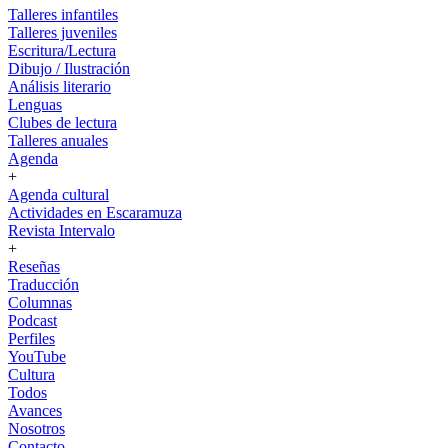
Talleres infantiles
Talleres juveniles
Escritura/Lectura
Dibujo / Ilustración
Análisis literario
Lenguas
Clubes de lectura
Talleres anuales
Agenda
+
Agenda cultural
Actividades en Escaramuza
Revista Intervalo
+
Reseñas
Traducción
Columnas
Podcast
Perfiles
YouTube
Cultura
Todos
Avances
Nosotros
Contacto