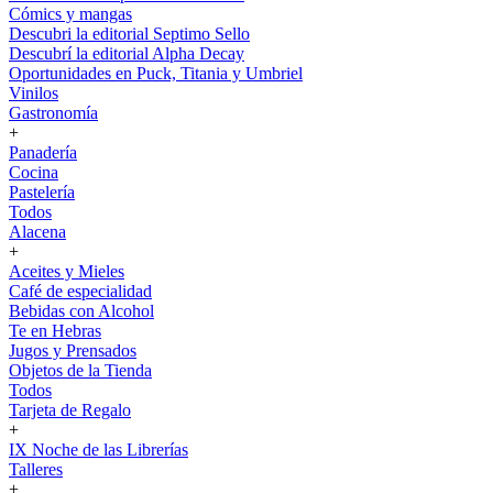
Cómics y mangas
Descubri la editorial Septimo Sello
Descubrí la editorial Alpha Decay
Oportunidades en Puck, Titania y Umbriel
Vinilos
Gastronomía
+
Panadería
Cocina
Pastelería
Todos
Alacena
+
Aceites y Mieles
Café de especialidad
Bebidas con Alcohol
Te en Hebras
Jugos y Prensados
Objetos de la Tienda
Todos
Tarjeta de Regalo
+
IX Noche de las Librerías
Talleres
+