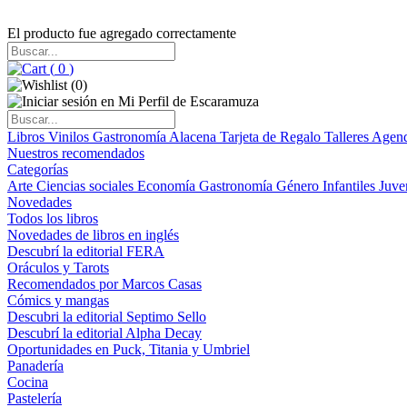
El producto fue agregado correctamente
(
0
)
(
0
)
Libros
Vinilos
Gastronomía
Alacena
Tarjeta de Regalo
Talleres
Agen
Nuestros recomendados
Categorías
Arte
Ciencias sociales
Economía
Gastronomía
Género
Infantiles
Juve
Novedades
Todos los libros
Novedades de libros en inglés
Descubrí la editorial FERA
Oráculos y Tarots
Recomendados por Marcos Casas
Cómics y mangas
Descubri la editorial Septimo Sello
Descubrí la editorial Alpha Decay
Oportunidades en Puck, Titania y Umbriel
Panadería
Cocina
Pastelería