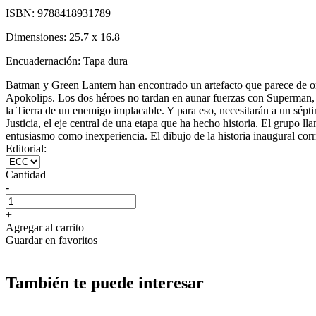
ISBN:
9788418931789
Dimensiones:
25.7 x 16.8
Encuadernación:
Tapa dura
Batman y Green Lantern han encontrado un artefacto que parece de orig
Apokolips. Los dos héroes no tardan en aunar fuerzas con Superman, 
la Tierra de un enemigo implacable. Y para eso, necesitarán a un sép
Justicia, el eje central de una etapa que ha hecho historia. El grupo
entusiasmo como inexperiencia. El dibujo de la historia inaugural co
Editorial:
Cantidad
-
+
Agregar al carrito
Guardar en favoritos
También te puede interesar