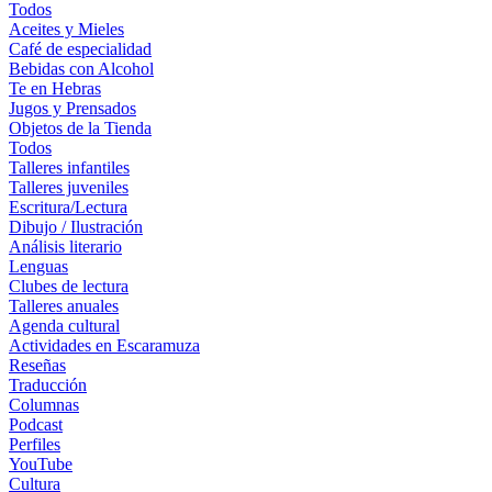
Todos
Aceites y Mieles
Café de especialidad
Bebidas con Alcohol
Te en Hebras
Jugos y Prensados
Objetos de la Tienda
Todos
Talleres infantiles
Talleres juveniles
Escritura/Lectura
Dibujo / Ilustración
Análisis literario
Lenguas
Clubes de lectura
Talleres anuales
Agenda cultural
Actividades en Escaramuza
Reseñas
Traducción
Columnas
Podcast
Perfiles
YouTube
Cultura