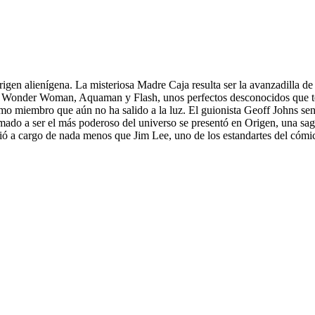
en alienígena. La misteriosa Madre Caja resulta ser la avanzadilla de 
Wonder Woman, Aquaman y Flash, unos perfectos desconocidos que tendr
timo miembro que aún no ha salido a la luz. El guionista Geoff Johns se
 llamado a ser el más poderoso del universo se presentó en Origen, una s
rrió a cargo de nada menos que Jim Lee, uno de los estandartes del cómi