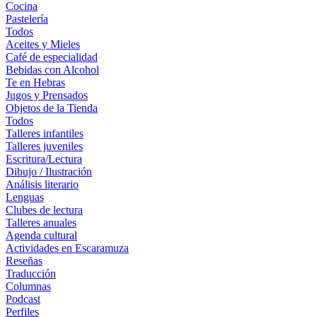
Cocina
Pastelería
Todos
Aceites y Mieles
Café de especialidad
Bebidas con Alcohol
Te en Hebras
Jugos y Prensados
Objetos de la Tienda
Todos
Talleres infantiles
Talleres juveniles
Escritura/Lectura
Dibujo / Ilustración
Análisis literario
Lenguas
Clubes de lectura
Talleres anuales
Agenda cultural
Actividades en Escaramuza
Reseñas
Traducción
Columnas
Podcast
Perfiles