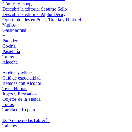
Cómics y mangas
Descubri la editorial Septimo Sello
Descubrí la editorial Alpha Decay
Oportunidades en Puck, Titania y Umbriel
Vinilos
Gastronomía
+
Panadería
Cocina
Pastelería
Todos
Alacena
+
Aceites y Mieles
Café de especialidad
Bebidas con Alcohol
Te en Hebras
Jugos y Prensados
Objetos de la Tienda
Todos
Tarjeta de Regalo
+
IX Noche de las Librerías
Talleres
+