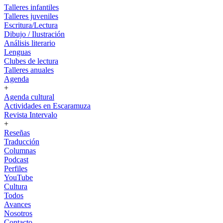
Talleres infantiles
Talleres juveniles
Escritura/Lectura
Dibujo / Ilustración
Análisis literario
Lenguas
Clubes de lectura
Talleres anuales
Agenda
+
Agenda cultural
Actividades en Escaramuza
Revista Intervalo
+
Reseñas
Traducción
Columnas
Podcast
Perfiles
YouTube
Cultura
Todos
Avances
Nosotros
Contacto