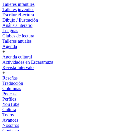
Talleres infantiles
Talleres juveniles
Escritura/Lectura
Dibujo / Ilustración
Análisis literario
Lenguas
Clubes de lectura
Talleres anuales
Agenda
+
Agenda cultural
Actividades en Escaramuza
Revista Intervalo
+
Reseñas
Traducción
Columnas
Podcast
Perfiles
YouTube
Cultura
Todos
Avances
Nosotros
Contacto