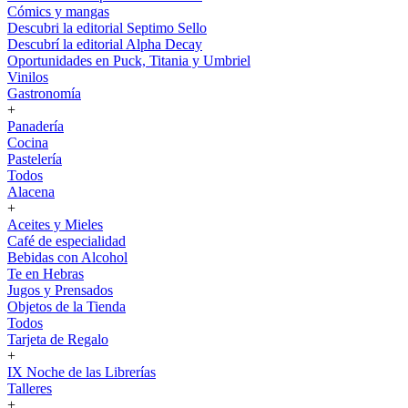
Cómics y mangas
Descubri la editorial Septimo Sello
Descubrí la editorial Alpha Decay
Oportunidades en Puck, Titania y Umbriel
Vinilos
Gastronomía
+
Panadería
Cocina
Pastelería
Todos
Alacena
+
Aceites y Mieles
Café de especialidad
Bebidas con Alcohol
Te en Hebras
Jugos y Prensados
Objetos de la Tienda
Todos
Tarjeta de Regalo
+
IX Noche de las Librerías
Talleres
+