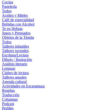
Cocina
Pastelería
Todos
Aceites y Mieles
Café de especialidad
Bebidas con Alcohol
Te en Hebras
Jugos y Prensados
Objetos de la Tienda
Todos
Talleres infantiles
Talleres juveniles
Escritura/Lectura
Dibujo / Ilustración
Análisis literario
Lenguas
Clubes de lectura
Talleres anuales
Agenda cultural
Actividades en Escaramuza
Reseñas
Traducción
Columnas
Podcast
Perfiles