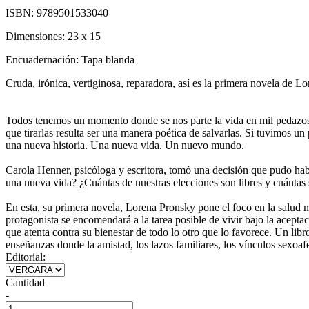
ISBN:
9789501533040
Dimensiones:
23 x 15
Encuadernación:
Tapa blanda
Cruda, irónica, vertiginosa, reparadora, así es la primera novela de L
Todos tenemos un momento donde se nos parte la vida en mil pedazos. 
que tirarlas resulta ser una manera poética de salvarlas. Si tuvimos u
una nueva historia. Una nueva vida. Un nuevo mundo.
Carola Henner, psicóloga y escritora, tomó una decisión que pudo habe
una nueva vida? ¿Cuántas de nuestras elecciones son libres y cuántas
En esta, su primera novela, Lorena Pronsky pone el foco en la salud me
protagonista se encomendará a la tarea posible de vivir bajo la acepta
que atenta contra su bienestar de todo lo otro que lo favorece. Un lib
enseñanzas donde la amistad, los lazos familiares, los vínculos sexoaf
Editorial:
Cantidad
-