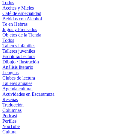
Todos
Aceites y Mieles
Café de especialidad
Bebidas con Alcohol
Te en Hebras
Jugos y Prensados
Objetos de la Tienda
Todos
Talleres infantiles
Talleres juveniles
Escritura/Lectura
Dibujo / Ilustración
Análisis literario
Lenguas
Clubes de lectura
Talleres anuales
Agenda cultural
Actividades en Escaramuza
Reseñas
Traducción
Columnas
Podcast
Perfiles
YouTube
Cultura