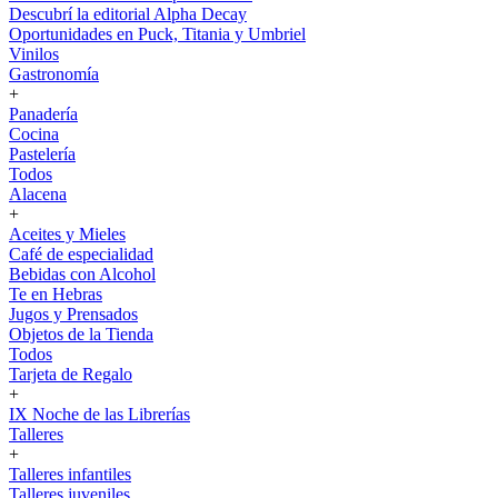
Descubrí la editorial Alpha Decay
Oportunidades en Puck, Titania y Umbriel
Vinilos
Gastronomía
+
Panadería
Cocina
Pastelería
Todos
Alacena
+
Aceites y Mieles
Café de especialidad
Bebidas con Alcohol
Te en Hebras
Jugos y Prensados
Objetos de la Tienda
Todos
Tarjeta de Regalo
+
IX Noche de las Librerías
Talleres
+
Talleres infantiles
Talleres juveniles