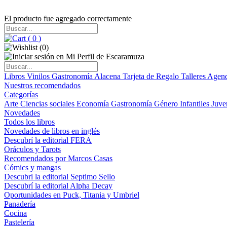
El producto fue agregado correctamente
(
0
)
(
0
)
Libros
Vinilos
Gastronomía
Alacena
Tarjeta de Regalo
Talleres
Agen
Nuestros recomendados
Categorías
Arte
Ciencias sociales
Economía
Gastronomía
Género
Infantiles
Juve
Novedades
Todos los libros
Novedades de libros en inglés
Descubrí la editorial FERA
Oráculos y Tarots
Recomendados por Marcos Casas
Cómics y mangas
Descubri la editorial Septimo Sello
Descubrí la editorial Alpha Decay
Oportunidades en Puck, Titania y Umbriel
Panadería
Cocina
Pastelería