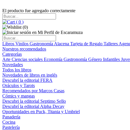
El producto fue agregado correctamente
(
0
)
(
0
)
Libros
Vinilos
Gastronomía
Alacena
Tarjeta de Regalo
Talleres
Agen
Nuestros recomendados
Categorías
Arte
Ciencias sociales
Economía
Gastronomía
Género
Infantiles
Juve
Novedades
Todos los libros
Novedades de libros en inglés
Descubrí la editorial FERA
Oráculos y Tarots
Recomendados por Marcos Casas
Cómics y mangas
Descubri la editorial Septimo Sello
Descubrí la editorial Alpha Decay
Oportunidades en Puck, Titania y Umbriel
Panadería
Cocina
Pastelería