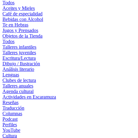
Todos
Aceites y Mieles
Café de especialidad
Bebidas con Alcohol
Te en Hebras
Jugos y Prensados
Objetos de la Tienda
Todos
Talleres infantiles
Talleres juveniles
Escritura/Lectura
Dibujo / Ilustración
Análisis literario
Lenguas
Clubes de lectura
Talleres anuales
Agenda cultural
Actividades en Escaramuza
Reseñas
Traducción
Columnas
Podcast
Perfiles
YouTube
Cultura