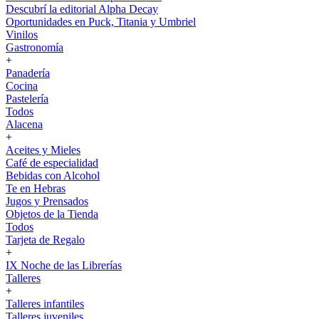
Descubrí la editorial Alpha Decay
Oportunidades en Puck, Titania y Umbriel
Vinilos
Gastronomía
+
Panadería
Cocina
Pastelería
Todos
Alacena
+
Aceites y Mieles
Café de especialidad
Bebidas con Alcohol
Te en Hebras
Jugos y Prensados
Objetos de la Tienda
Todos
Tarjeta de Regalo
+
IX Noche de las Librerías
Talleres
+
Talleres infantiles
Talleres juveniles