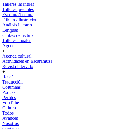
Talleres infantiles
Talleres juveniles
Escritura/Lectura
Dibujo / Ilustración
Análisis literario
Lenguas
Clubes de lectura
Talleres anuales
Agenda
+
Agenda cultural
Actividades en Escaramuza
Revista Intervalo
+
Reseñas
Traducción
Columnas
Podcast
Perfiles
YouTube
Cultura
Todos
Avances
Nosotros
Contacto