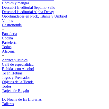
Cómics y mangas
Descubri la editorial Septimo Sello
Descubrí la editorial Alpha Decay
Oportunidades en Puck, Titania y Umbriel
Vinilos
Gastronomía
+
Panadería
Cocina
Pastelería
Todos
Alacena
+
Aceites y Mieles
Café de especialidad
Bebidas con Alcohol
Te en Hebras
Jugos y Prensados
Objetos de la Tienda
Todos
Tarjeta de Regalo
+
IX Noche de las Librerías
Talleres
+