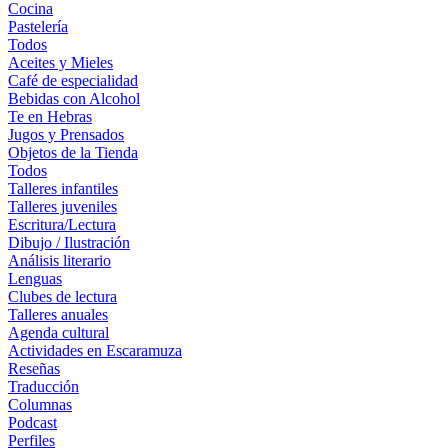
Cocina
Pastelería
Todos
Aceites y Mieles
Café de especialidad
Bebidas con Alcohol
Te en Hebras
Jugos y Prensados
Objetos de la Tienda
Todos
Talleres infantiles
Talleres juveniles
Escritura/Lectura
Dibujo / Ilustración
Análisis literario
Lenguas
Clubes de lectura
Talleres anuales
Agenda cultural
Actividades en Escaramuza
Reseñas
Traducción
Columnas
Podcast
Perfiles