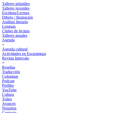
Talleres infantiles
Talleres juveniles
Escritura/Lectura
Dibujo / Ilustración
Análisis literario
Lenguas
Clubes de lectura
Talleres anuales
Agenda
+
Agenda cultural
Actividades en Escaramuza
Revista Intervalo
+
Reseñas
Traducción
Columnas
Podcast
Perfiles
YouTube
Cultura
Todos
Avances
Nosotros
Contacto