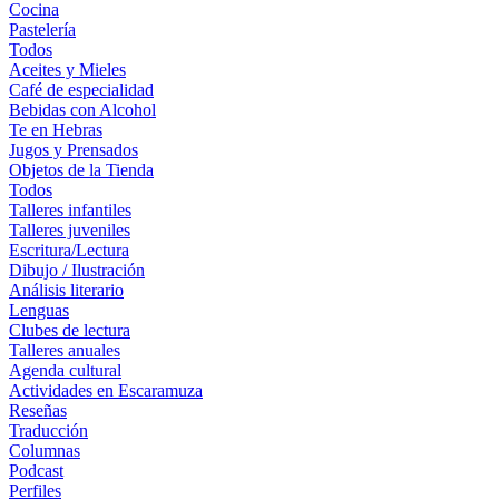
Cocina
Pastelería
Todos
Aceites y Mieles
Café de especialidad
Bebidas con Alcohol
Te en Hebras
Jugos y Prensados
Objetos de la Tienda
Todos
Talleres infantiles
Talleres juveniles
Escritura/Lectura
Dibujo / Ilustración
Análisis literario
Lenguas
Clubes de lectura
Talleres anuales
Agenda cultural
Actividades en Escaramuza
Reseñas
Traducción
Columnas
Podcast
Perfiles