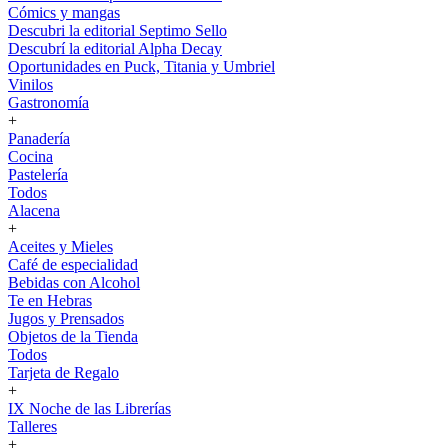
Cómics y mangas
Descubri la editorial Septimo Sello
Descubrí la editorial Alpha Decay
Oportunidades en Puck, Titania y Umbriel
Vinilos
Gastronomía
+
Panadería
Cocina
Pastelería
Todos
Alacena
+
Aceites y Mieles
Café de especialidad
Bebidas con Alcohol
Te en Hebras
Jugos y Prensados
Objetos de la Tienda
Todos
Tarjeta de Regalo
+
IX Noche de las Librerías
Talleres
+