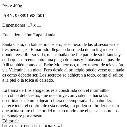
Peso:
400g
ISBN:
9789915982601
Dimensiones:
17 x 11
Encuadernación:
Tapa blanda
Santa Clara, un balneario costero, es el nexo de las obsesiones de
tres personajes. El narrador llega en búsqueda de un lugar desde
donde reescribir su vida, una cabaña que fue parte de su infancia y
en la que solo encuentra una plaga de ranas y fantasma del pasado.
Allí también conoce al Bebe Monterroso, un ex notero de televisión,
y a Valentina, su nieta. Pero desde el principio puede verse que nada
es como debería ser. Los secretos se adhieren a todo, como el salitre
a la piel o la tosca al calzado.
La trama de Los ahogados está construida con el murmulllo
narcótico del océano, que nos dirige con violencia hacia las
oscuridades de un balneario fuera de temporada. La naturaleza
parece tener el control de esta novela, un poderoso thriller ocstero
que actúa sobre el lector del mismo modo que el paisaje sobre los
personajes: por arrastre.
Editorial: