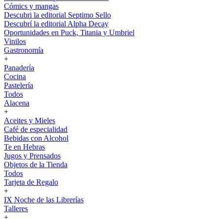
Cómics y mangas
Descubri la editorial Septimo Sello
Descubrí la editorial Alpha Decay
Oportunidades en Puck, Titania y Umbriel
Vinilos
Gastronomía
+
Panadería
Cocina
Pastelería
Todos
Alacena
+
Aceites y Mieles
Café de especialidad
Bebidas con Alcohol
Te en Hebras
Jugos y Prensados
Objetos de la Tienda
Todos
Tarjeta de Regalo
+
IX Noche de las Librerías
Talleres
+