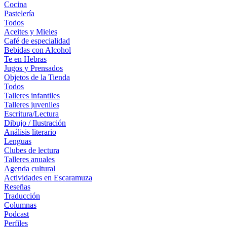
Cocina
Pastelería
Todos
Aceites y Mieles
Café de especialidad
Bebidas con Alcohol
Te en Hebras
Jugos y Prensados
Objetos de la Tienda
Todos
Talleres infantiles
Talleres juveniles
Escritura/Lectura
Dibujo / Ilustración
Análisis literario
Lenguas
Clubes de lectura
Talleres anuales
Agenda cultural
Actividades en Escaramuza
Reseñas
Traducción
Columnas
Podcast
Perfiles