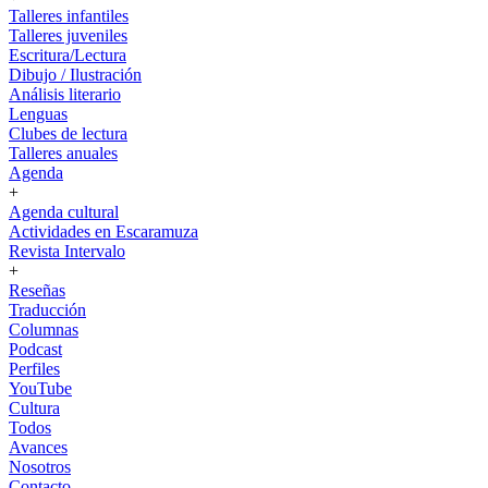
Talleres infantiles
Talleres juveniles
Escritura/Lectura
Dibujo / Ilustración
Análisis literario
Lenguas
Clubes de lectura
Talleres anuales
Agenda
+
Agenda cultural
Actividades en Escaramuza
Revista Intervalo
+
Reseñas
Traducción
Columnas
Podcast
Perfiles
YouTube
Cultura
Todos
Avances
Nosotros
Contacto