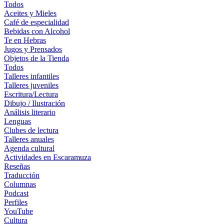
Todos
Aceites y Mieles
Café de especialidad
Bebidas con Alcohol
Te en Hebras
Jugos y Prensados
Objetos de la Tienda
Todos
Talleres infantiles
Talleres juveniles
Escritura/Lectura
Dibujo / Ilustración
Análisis literario
Lenguas
Clubes de lectura
Talleres anuales
Agenda cultural
Actividades en Escaramuza
Reseñas
Traducción
Columnas
Podcast
Perfiles
YouTube
Cultura