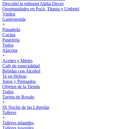
Descubrí la editorial Alpha Decay
Oportunidades en Puck, Titania y Umbriel
Vinilos
Gastronomía
+
Panadería
Cocina
Pastelería
Todos
Alacena
+
Aceites y Mieles
Café de especialidad
Bebidas con Alcohol
Te en Hebras
Jugos y Prensados
Objetos de la Tienda
Todos
Tarjeta de Regalo
+
IX Noche de las Librerías
Talleres
+
Talleres infantiles
Talleres juveniles