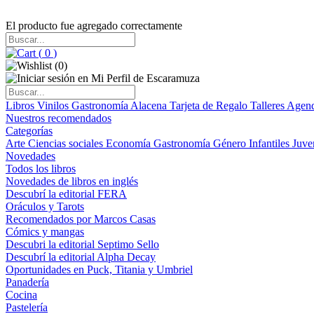
El producto fue agregado correctamente
(
0
)
(
0
)
Libros
Vinilos
Gastronomía
Alacena
Tarjeta de Regalo
Talleres
Agen
Nuestros recomendados
Categorías
Arte
Ciencias sociales
Economía
Gastronomía
Género
Infantiles
Juve
Novedades
Todos los libros
Novedades de libros en inglés
Descubrí la editorial FERA
Oráculos y Tarots
Recomendados por Marcos Casas
Cómics y mangas
Descubri la editorial Septimo Sello
Descubrí la editorial Alpha Decay
Oportunidades en Puck, Titania y Umbriel
Panadería
Cocina
Pastelería