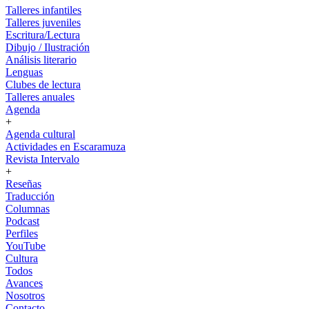
Talleres infantiles
Talleres juveniles
Escritura/Lectura
Dibujo / Ilustración
Análisis literario
Lenguas
Clubes de lectura
Talleres anuales
Agenda
+
Agenda cultural
Actividades en Escaramuza
Revista Intervalo
+
Reseñas
Traducción
Columnas
Podcast
Perfiles
YouTube
Cultura
Todos
Avances
Nosotros
Contacto