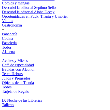
Cómics y mangas
Descubri la editorial Septimo Sello
Descubrí la editorial Alpha Decay
Oportunidades en Puck, Titania y Umbriel
Vinilos
Gastronomía
+
Panadería
Cocina
Pastelería
Todos
Alacena
+
Aceites y Mieles
Café de especialidad
Bebidas con Alcohol
Te en Hebras
Jugos y Prensados
Objetos de la Tienda
Todos
Tarjeta de Regalo
+
IX Noche de las Librerías
Talleres
+