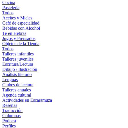
Cocina
Pastelería
Todos
Aceites y Mieles
Café de especialidad
Bebidas con Alcohol
Te en Hebras
Jugos y Prensados
Objetos de la Tienda
Todos
Talleres infantiles
Talleres juveniles
Escritura/Lectura
Dibujo / Ilustración
Análisis literario
Lenguas
Clubes de lectura
Talleres anuales
Agenda cultural
Actividades en Escaramuza
Reseñas
Traducción
Columnas
Podcast
Perfiles