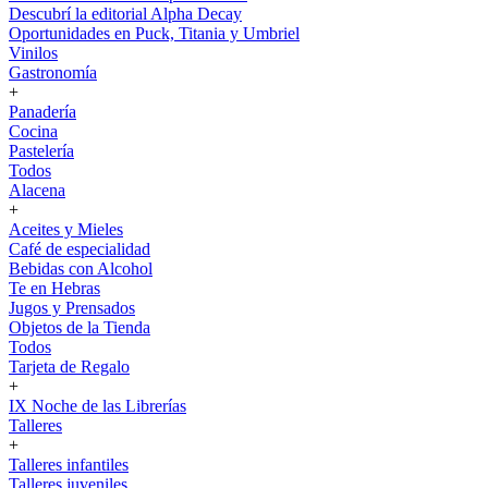
Descubrí la editorial Alpha Decay
Oportunidades en Puck, Titania y Umbriel
Vinilos
Gastronomía
+
Panadería
Cocina
Pastelería
Todos
Alacena
+
Aceites y Mieles
Café de especialidad
Bebidas con Alcohol
Te en Hebras
Jugos y Prensados
Objetos de la Tienda
Todos
Tarjeta de Regalo
+
IX Noche de las Librerías
Talleres
+
Talleres infantiles
Talleres juveniles