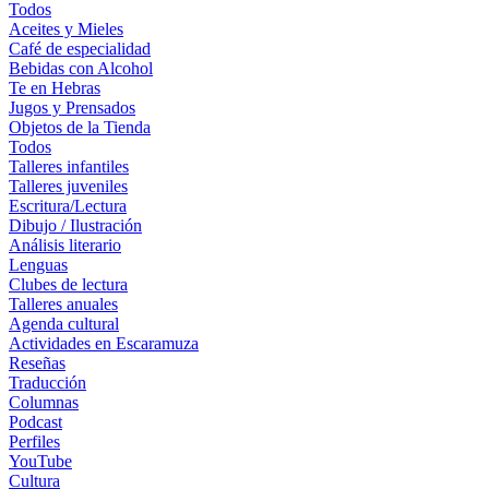
Todos
Aceites y Mieles
Café de especialidad
Bebidas con Alcohol
Te en Hebras
Jugos y Prensados
Objetos de la Tienda
Todos
Talleres infantiles
Talleres juveniles
Escritura/Lectura
Dibujo / Ilustración
Análisis literario
Lenguas
Clubes de lectura
Talleres anuales
Agenda cultural
Actividades en Escaramuza
Reseñas
Traducción
Columnas
Podcast
Perfiles
YouTube
Cultura