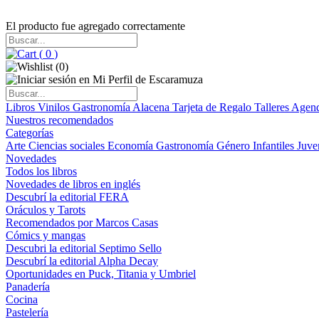
El producto fue agregado correctamente
(
0
)
(
0
)
Libros
Vinilos
Gastronomía
Alacena
Tarjeta de Regalo
Talleres
Agen
Nuestros recomendados
Categorías
Arte
Ciencias sociales
Economía
Gastronomía
Género
Infantiles
Juve
Novedades
Todos los libros
Novedades de libros en inglés
Descubrí la editorial FERA
Oráculos y Tarots
Recomendados por Marcos Casas
Cómics y mangas
Descubri la editorial Septimo Sello
Descubrí la editorial Alpha Decay
Oportunidades en Puck, Titania y Umbriel
Panadería
Cocina
Pastelería