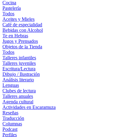
Cocina
Pastelería
Todos
Aceites y Mieles
Café de especialidad
Bebidas con Alcohol
Te en Hebras
Jugos y Prensados
Objetos de la Tienda
Todos
Talleres infantiles
Talleres juveniles
Escritura/Lectura
Dibujo / Ilustración
Análisis literario
Lenguas
Clubes de lectura
Talleres anuales
Agenda cultural
Actividades en Escaramuza
Reseñas
Traducción
Columnas
Podcast
Perfiles