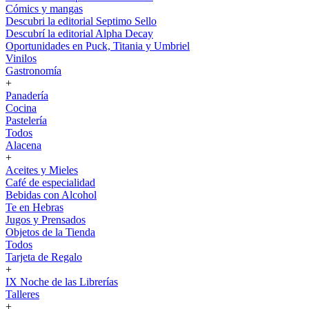
Cómics y mangas
Descubri la editorial Septimo Sello
Descubrí la editorial Alpha Decay
Oportunidades en Puck, Titania y Umbriel
Vinilos
Gastronomía
+
Panadería
Cocina
Pastelería
Todos
Alacena
+
Aceites y Mieles
Café de especialidad
Bebidas con Alcohol
Te en Hebras
Jugos y Prensados
Objetos de la Tienda
Todos
Tarjeta de Regalo
+
IX Noche de las Librerías
Talleres
+