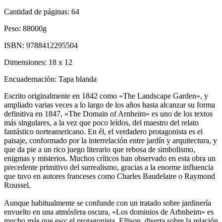
Cantidad de páginas:
64
Peso:
88000g
ISBN:
9788412295504
Dimensiones:
18 x 12
Encuadernación:
Tapa blanda
Escrito originalmente en 1842 como «The Landscape Garden», y
ampliado varias veces a lo largo de los años hasta alcanzar su forma
definitiva en 1847, «The Domain of Arnheim» es uno de los textos
más singulares, a la vez que poco leídos, del maestro del relato
fantástico norteamericano. En él, el verdadero protagonista es el
paisaje, conformado por la interrelación entre jardín y arquitectura, y
que da pie a un rico juego literario que rebosa de simbolismo,
enigmas y misterios. Muchos críticos han observado en esta obra un
precedente primitivo del surrealismo, gracias a la enorme influencia
que tuvo en autores franceses como Charles Baudelaire o Raymond
Roussel.
Aunque habitualmente se confunde con un tratado sobre jardinería
envuelto en una atmósfera oscura, «Los dominios de Arhnheim» es
mucho más que eso: el protagonista, Ellison, diserta sobre la relación