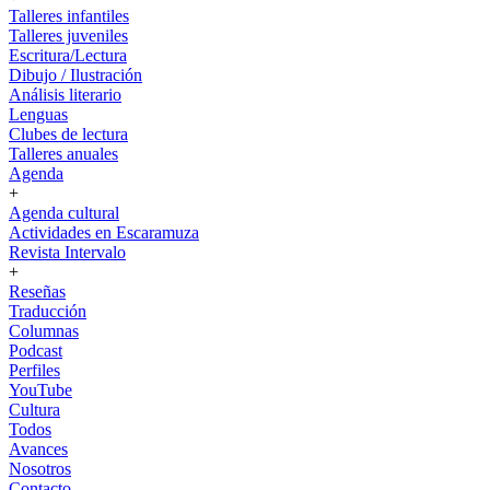
Talleres infantiles
Talleres juveniles
Escritura/Lectura
Dibujo / Ilustración
Análisis literario
Lenguas
Clubes de lectura
Talleres anuales
Agenda
+
Agenda cultural
Actividades en Escaramuza
Revista Intervalo
+
Reseñas
Traducción
Columnas
Podcast
Perfiles
YouTube
Cultura
Todos
Avances
Nosotros
Contacto