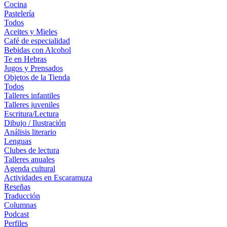
Cocina
Pastelería
Todos
Aceites y Mieles
Café de especialidad
Bebidas con Alcohol
Te en Hebras
Jugos y Prensados
Objetos de la Tienda
Todos
Talleres infantiles
Talleres juveniles
Escritura/Lectura
Dibujo / Ilustración
Análisis literario
Lenguas
Clubes de lectura
Talleres anuales
Agenda cultural
Actividades en Escaramuza
Reseñas
Traducción
Columnas
Podcast
Perfiles