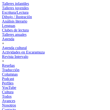
Talleres infantiles
Talleres juveniles
Escritura/Lectura
Dibujo / Ilustración
Análisis literario
Lenguas
Clubes de lectura
Talleres anuales
Agenda
+
Agenda cultural
Actividades en Escaramuza
Revista Intervalo
+
Reseñas
Traducción
Columnas
Podcast
Perfiles
YouTube
Cultura
Todos
Avances
Nosotros
Contacto