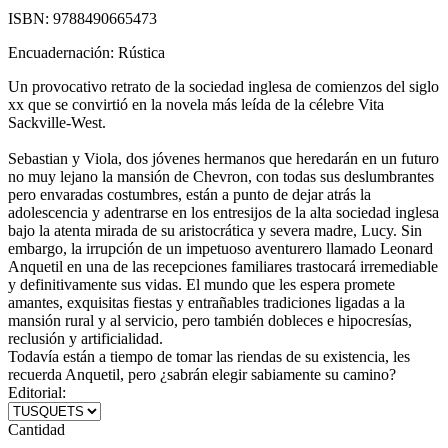
ISBN:
9788490665473
Encuadernación:
Rústica
Un provocativo retrato de la sociedad inglesa de comienzos del siglo
xx que se convirtió en la novela más leída de la célebre Vita
Sackville-West.
Sebastian y Viola, dos jóvenes hermanos que heredarán en un futuro
no muy lejano la mansión de Chevron, con todas sus deslumbrantes
pero envaradas costumbres, están a punto de dejar atrás la
adolescencia y adentrarse en los entresijos de la alta sociedad inglesa
bajo la atenta mirada de su aristocrática y severa madre, Lucy. Sin
embargo, la irrupción de un impetuoso aventurero llamado Leonard
Anquetil en una de las recepciones familiares trastocará irremediable
y definitivamente sus vidas. El mundo que les espera promete
amantes, exquisitas fiestas y entrañables tradiciones ligadas a la
mansión rural y al servicio, pero también dobleces e hipocresías,
reclusión y artificialidad.
Todavía están a tiempo de tomar las riendas de su existencia, les
recuerda Anquetil, pero ¿sabrán elegir sabiamente su camino?
Editorial:
Cantidad
-