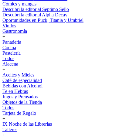
Cómics y mangas
Descubri la editorial Septimo Sello
Descubrí la editorial Alpha Decay
Oportunidades en Puck, Titania y Umbriel
Vinilos
Gastronomía
+
Panadería
Cocina
Pastelería
Todos
Alacena
+
Aceites y Mieles
Café de especialidad
Bebidas con Alcohol
Te en Hebras
Jugos y Prensados
Objetos de la Tienda
Todos
Tarjeta de Regalo
+
IX Noche de las Librerías
Talleres
+