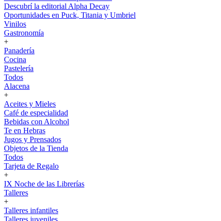
Descubrí la editorial Alpha Decay
Oportunidades en Puck, Titania y Umbriel
Vinilos
Gastronomía
+
Panadería
Cocina
Pastelería
Todos
Alacena
+
Aceites y Mieles
Café de especialidad
Bebidas con Alcohol
Te en Hebras
Jugos y Prensados
Objetos de la Tienda
Todos
Tarjeta de Regalo
+
IX Noche de las Librerías
Talleres
+
Talleres infantiles
Talleres juveniles