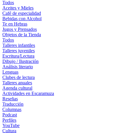
Todos
Aceites y Mieles
Café de especialidad
Bebidas con Alcohol
Te en Hebras
Jugos y Prensados
Objetos de la Tienda
Todos
Talleres infantiles
Talleres juveniles
Escritura/Lectura
Dibujo / Ilustración
Análisis literario
Lenguas
Clubes de lectura
Talleres anuales
Agenda cultural
Actividades en Escaramuza
Reseñas
Traducción
Columnas
Podcast
Perfiles
YouTube
Cultura