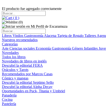
El producto fue agregado correctamente
(
0
)
(
0
)
Libros
Vinilos
Gastronomía
Alacena
Tarjeta de Regalo
Talleres
Agen
Nuestros recomendados
Categorías
Arte
Ciencias sociales
Economía
Gastronomía
Género
Infantiles
Juve
Novedades
Todos los libros
Novedades de libros en inglés
Descubrí la editorial FERA
Oráculos y Tarots
Recomendados por Marcos Casas
Cómics y mangas
Descubri la editorial Septimo Sello
Descubrí la editorial Alpha Decay
Oportunidades en Puck, Titania y Umbriel
Panadería
Cocina
Pastelería