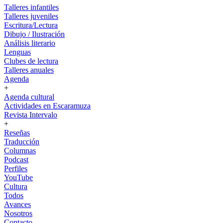
Talleres infantiles
Talleres juveniles
Escritura/Lectura
Dibujo / Ilustración
Análisis literario
Lenguas
Clubes de lectura
Talleres anuales
Agenda
+
Agenda cultural
Actividades en Escaramuza
Revista Intervalo
+
Reseñas
Traducción
Columnas
Podcast
Perfiles
YouTube
Cultura
Todos
Avances
Nosotros
Contacto