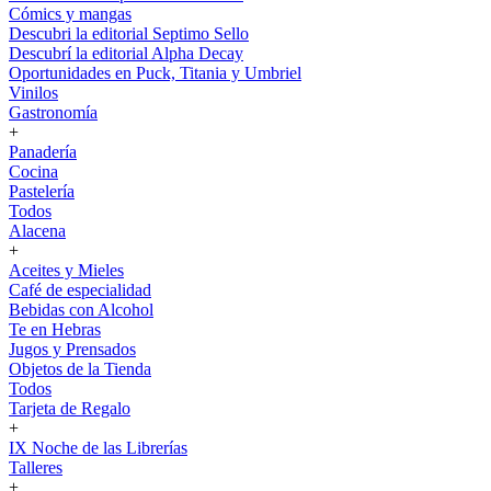
Cómics y mangas
Descubri la editorial Septimo Sello
Descubrí la editorial Alpha Decay
Oportunidades en Puck, Titania y Umbriel
Vinilos
Gastronomía
+
Panadería
Cocina
Pastelería
Todos
Alacena
+
Aceites y Mieles
Café de especialidad
Bebidas con Alcohol
Te en Hebras
Jugos y Prensados
Objetos de la Tienda
Todos
Tarjeta de Regalo
+
IX Noche de las Librerías
Talleres
+