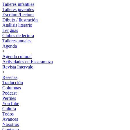
Talleres infantiles
Talleres juveniles
Escritura/Lectura
Dibujo / Ilustración
Análisis literario
Lenguas
Clubes de lectura
Talleres anuales
Agenda
+
Agenda cultural
Actividades en Escaramuza
Revista Intervalo
+
Reseñas
Traducción
Columnas
Podcast
Perfiles
YouTube
Cultura
Todos
Avances
Nosotros
Contacto