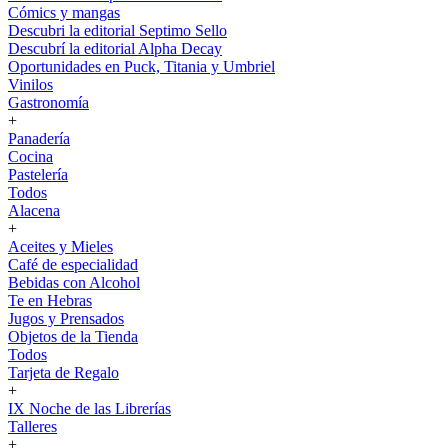
Cómics y mangas
Descubri la editorial Septimo Sello
Descubrí la editorial Alpha Decay
Oportunidades en Puck, Titania y Umbriel
Vinilos
Gastronomía
+
Panadería
Cocina
Pastelería
Todos
Alacena
+
Aceites y Mieles
Café de especialidad
Bebidas con Alcohol
Te en Hebras
Jugos y Prensados
Objetos de la Tienda
Todos
Tarjeta de Regalo
+
IX Noche de las Librerías
Talleres
+