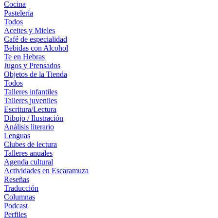
Cocina
Pastelería
Todos
Aceites y Mieles
Café de especialidad
Bebidas con Alcohol
Te en Hebras
Jugos y Prensados
Objetos de la Tienda
Todos
Talleres infantiles
Talleres juveniles
Escritura/Lectura
Dibujo / Ilustración
Análisis literario
Lenguas
Clubes de lectura
Talleres anuales
Agenda cultural
Actividades en Escaramuza
Reseñas
Traducción
Columnas
Podcast
Perfiles