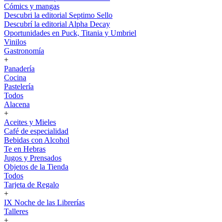
Cómics y mangas
Descubri la editorial Septimo Sello
Descubrí la editorial Alpha Decay
Oportunidades en Puck, Titania y Umbriel
Vinilos
Gastronomía
+
Panadería
Cocina
Pastelería
Todos
Alacena
+
Aceites y Mieles
Café de especialidad
Bebidas con Alcohol
Te en Hebras
Jugos y Prensados
Objetos de la Tienda
Todos
Tarjeta de Regalo
+
IX Noche de las Librerías
Talleres
+