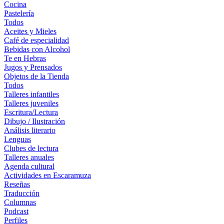
Cocina
Pastelería
Todos
Aceites y Mieles
Café de especialidad
Bebidas con Alcohol
Te en Hebras
Jugos y Prensados
Objetos de la Tienda
Todos
Talleres infantiles
Talleres juveniles
Escritura/Lectura
Dibujo / Ilustración
Análisis literario
Lenguas
Clubes de lectura
Talleres anuales
Agenda cultural
Actividades en Escaramuza
Reseñas
Traducción
Columnas
Podcast
Perfiles