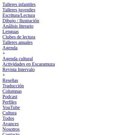
Talleres infantiles
Talleres juveniles
Escritura/Lectura
Dibujo / Ilustración
Análisis literario
Lenguas
Clubes de lectura
Talleres anuales
Agenda
+
Agenda cultural
Actividades en Escaramuza
Revista Intervalo
+
Reseñas
Traducción
Columnas
Podcast
Perfiles
YouTube
Cultura
Todos
Avances
Nosotros
Contacto