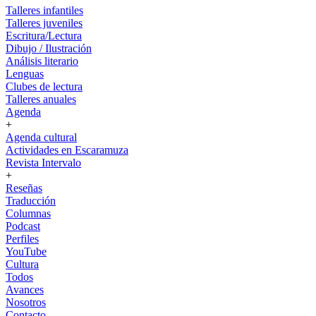
Talleres infantiles
Talleres juveniles
Escritura/Lectura
Dibujo / Ilustración
Análisis literario
Lenguas
Clubes de lectura
Talleres anuales
Agenda
+
Agenda cultural
Actividades en Escaramuza
Revista Intervalo
+
Reseñas
Traducción
Columnas
Podcast
Perfiles
YouTube
Cultura
Todos
Avances
Nosotros
Contacto