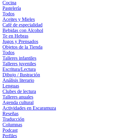
Cocina
Pastelería
Todos
Aceites y Mieles
Café de especialidad
Bebidas con Alcohol
Te en Hebras
Jugos y Prensados
Objetos de la Tienda
Todos
Talleres infantiles
Talleres juveniles
Escritura/Lectura
Dibujo / Ilustración
Análisis literario
Lenguas
Clubes de lectura
Talleres anuales
Agenda cultural
Actividades en Escaramuza
Reseñas
Traducción
Columnas
Podcast
Perfiles