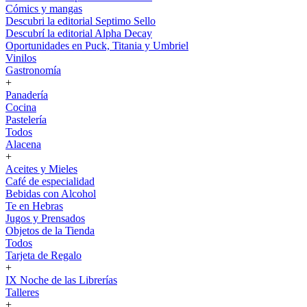
Cómics y mangas
Descubri la editorial Septimo Sello
Descubrí la editorial Alpha Decay
Oportunidades en Puck, Titania y Umbriel
Vinilos
Gastronomía
+
Panadería
Cocina
Pastelería
Todos
Alacena
+
Aceites y Mieles
Café de especialidad
Bebidas con Alcohol
Te en Hebras
Jugos y Prensados
Objetos de la Tienda
Todos
Tarjeta de Regalo
+
IX Noche de las Librerías
Talleres
+