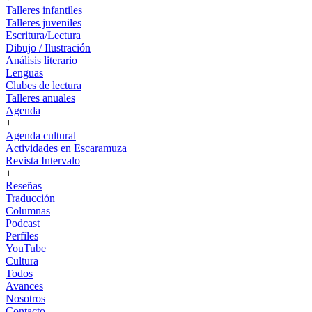
Talleres infantiles
Talleres juveniles
Escritura/Lectura
Dibujo / Ilustración
Análisis literario
Lenguas
Clubes de lectura
Talleres anuales
Agenda
+
Agenda cultural
Actividades en Escaramuza
Revista Intervalo
+
Reseñas
Traducción
Columnas
Podcast
Perfiles
YouTube
Cultura
Todos
Avances
Nosotros
Contacto