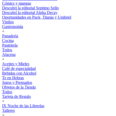
Cómics y mangas
Descubri la editorial Septimo Sello
Descubrí la editorial Alpha Decay
Oportunidades en Puck, Titania y Umbriel
Vinilos
Gastronomía
+
Panadería
Cocina
Pastelería
Todos
Alacena
+
Aceites y Mieles
Café de especialidad
Bebidas con Alcohol
Te en Hebras
Jugos y Prensados
Objetos de la Tienda
Todos
Tarjeta de Regalo
+
IX Noche de las Librerías
Talleres
+