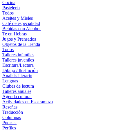
Cocina
Pastelería
Todos
Aceites y Mieles
Café de especialidad
Bebidas con Alcohol
Te en Hebras
Jugos y Prensados
Objetos de la Tienda
Todos
Talleres infantiles
Talleres juveniles
Escritura/Lectura
Dibujo / Ilustración
Análisis literario
Lenguas
Clubes de lectura
Talleres anuales
Agenda cultural
Actividades en Escaramuza
Reseñas
Traducción
Columnas
Podcast
Perfiles