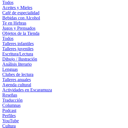
Todos
Aceites y Mieles
Café de especialidad
Bebidas con Alcohol
Te en Hebras
Jugos y Prensados
Objetos de la Tienda
Todos
Talleres infantiles
Talleres juveniles
Escritura/Lectura
Dibujo / Ilustración
Análisis literario
Lenguas
Clubes de lectura
Talleres anuales
Agenda cultural
Actividades en Escaramuza
Reseñas
Traducción
Columnas
Podcast
Perfiles
YouTube
Cultura