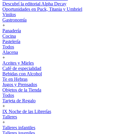
Descubrí la editorial Alpha Decay
Oportunidades en Puck, Titania y Umbriel
Vinilos
Gastronomía
+
Panadería
Cocina
Pastelería
Todos
Alacena
+
Aceites y Mieles
Café de especialidad
Bebidas con Alcohol
Te en Hebras
Jugos y Prensados
Objetos de la Tienda
Todos
Tarjeta de Regalo
+
IX Noche de las Librerías
Talleres
+
Talleres infantiles
Talleres juveniles