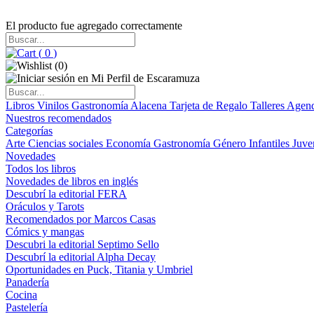
El producto fue agregado correctamente
(
0
)
(
0
)
Libros
Vinilos
Gastronomía
Alacena
Tarjeta de Regalo
Talleres
Agen
Nuestros recomendados
Categorías
Arte
Ciencias sociales
Economía
Gastronomía
Género
Infantiles
Juve
Novedades
Todos los libros
Novedades de libros en inglés
Descubrí la editorial FERA
Oráculos y Tarots
Recomendados por Marcos Casas
Cómics y mangas
Descubri la editorial Septimo Sello
Descubrí la editorial Alpha Decay
Oportunidades en Puck, Titania y Umbriel
Panadería
Cocina
Pastelería