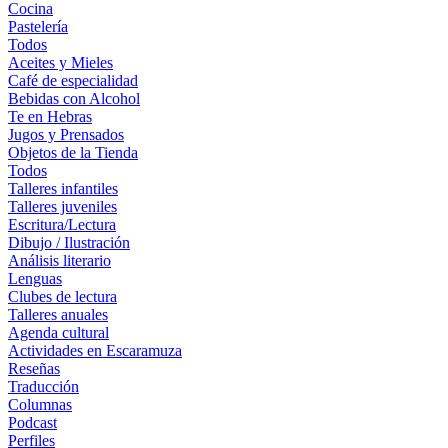
Cocina
Pastelería
Todos
Aceites y Mieles
Café de especialidad
Bebidas con Alcohol
Te en Hebras
Jugos y Prensados
Objetos de la Tienda
Todos
Talleres infantiles
Talleres juveniles
Escritura/Lectura
Dibujo / Ilustración
Análisis literario
Lenguas
Clubes de lectura
Talleres anuales
Agenda cultural
Actividades en Escaramuza
Reseñas
Traducción
Columnas
Podcast
Perfiles