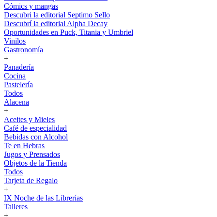
Cómics y mangas
Descubri la editorial Septimo Sello
Descubrí la editorial Alpha Decay
Oportunidades en Puck, Titania y Umbriel
Vinilos
Gastronomía
+
Panadería
Cocina
Pastelería
Todos
Alacena
+
Aceites y Mieles
Café de especialidad
Bebidas con Alcohol
Te en Hebras
Jugos y Prensados
Objetos de la Tienda
Todos
Tarjeta de Regalo
+
IX Noche de las Librerías
Talleres
+