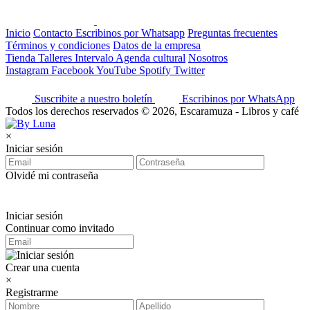
Inicio
Contacto
Escribinos por Whatsapp
Preguntas frecuentes
Términos y condiciones
Datos de la empresa
Tienda
Talleres
Intervalo
Agenda cultural
Nosotros
Instagram
Facebook
YouTube
Spotify
Twitter
Suscribite a nuestro boletín
Escribinos por WhatsApp
Todos los derechos reservados © 2026, Escaramuza - Libros y café
×
Iniciar sesión
Olvidé mi contraseña
Iniciar sesión
Continuar como invitado
Crear una cuenta
×
Registrarme