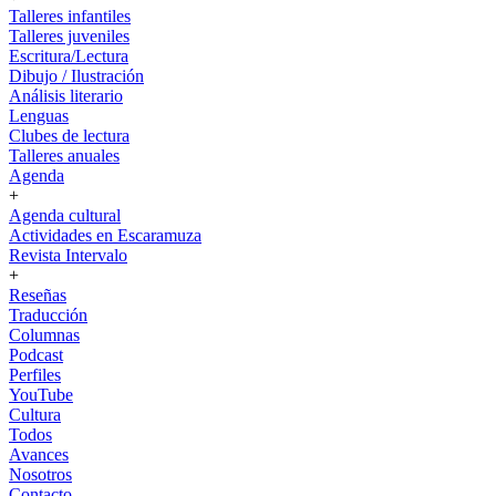
Talleres infantiles
Talleres juveniles
Escritura/Lectura
Dibujo / Ilustración
Análisis literario
Lenguas
Clubes de lectura
Talleres anuales
Agenda
+
Agenda cultural
Actividades en Escaramuza
Revista Intervalo
+
Reseñas
Traducción
Columnas
Podcast
Perfiles
YouTube
Cultura
Todos
Avances
Nosotros
Contacto