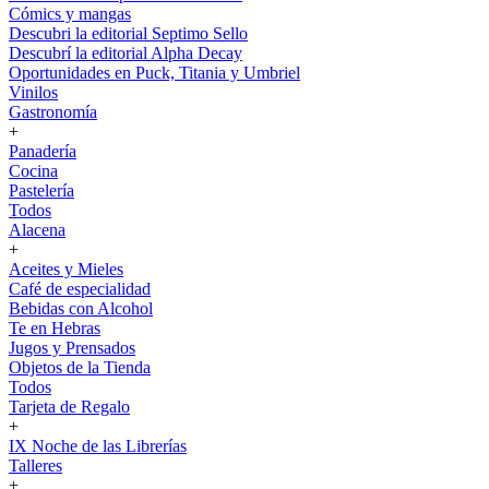
Cómics y mangas
Descubri la editorial Septimo Sello
Descubrí la editorial Alpha Decay
Oportunidades en Puck, Titania y Umbriel
Vinilos
Gastronomía
+
Panadería
Cocina
Pastelería
Todos
Alacena
+
Aceites y Mieles
Café de especialidad
Bebidas con Alcohol
Te en Hebras
Jugos y Prensados
Objetos de la Tienda
Todos
Tarjeta de Regalo
+
IX Noche de las Librerías
Talleres
+