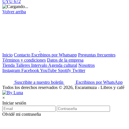
UYU 672
Volver arriba
Inicio
Contacto
Escribinos por Whatsapp
Preguntas frecuentes
Términos y condiciones
Datos de la empresa
Tienda
Talleres
Intervalo
Agenda cultural
Nosotros
Instagram
Facebook
YouTube
Spotify
Twitter
Suscribite a nuestro boletín
Escribinos por WhatsApp
Todos los derechos reservados © 2026, Escaramuza - Libros y café
×
Iniciar sesión
Olvidé mi contraseña