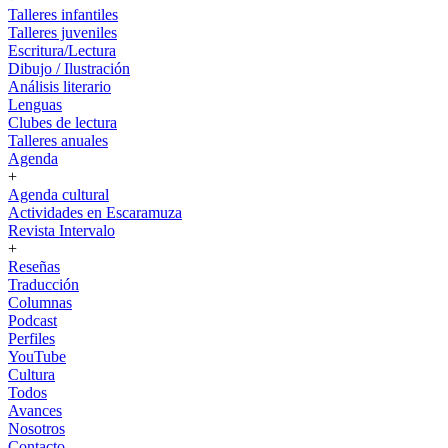
Talleres infantiles
Talleres juveniles
Escritura/Lectura
Dibujo / Ilustración
Análisis literario
Lenguas
Clubes de lectura
Talleres anuales
Agenda
+
Agenda cultural
Actividades en Escaramuza
Revista Intervalo
+
Reseñas
Traducción
Columnas
Podcast
Perfiles
YouTube
Cultura
Todos
Avances
Nosotros
Contacto