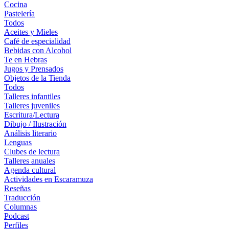
Cocina
Pastelería
Todos
Aceites y Mieles
Café de especialidad
Bebidas con Alcohol
Te en Hebras
Jugos y Prensados
Objetos de la Tienda
Todos
Talleres infantiles
Talleres juveniles
Escritura/Lectura
Dibujo / Ilustración
Análisis literario
Lenguas
Clubes de lectura
Talleres anuales
Agenda cultural
Actividades en Escaramuza
Reseñas
Traducción
Columnas
Podcast
Perfiles